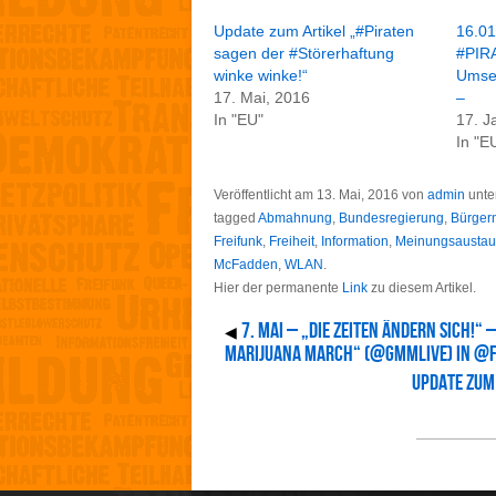
Update zum Artikel „#Piraten
16.01
sagen der #Störerhaftung
#PIRA
winke winke!“
Umset
17. Mai, 2016
–
In "EU"
17. J
In "E
Veröffentlicht am
13. Mai, 2016
von
admin
unte
tagged
Abmahnung
,
Bundesregierung
,
Bürger
Freifunk
,
Freiheit
,
Information
,
Meinungsaustau
McFadden
,
WLAN
.
Hier der permanente
Link
zu diesem Artikel.
7. Mai – „Die Zeiten ändern sich!
◀
Marijuana March“ (@GMMLIVE) in @F
Update zum