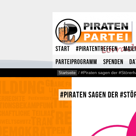
Start
#Piratentreffen
Mail
Parteiprogramm
Spenden
Da
Startseite
/
#Piraten sagen der #Störerh
#Piraten sagen der #Stö