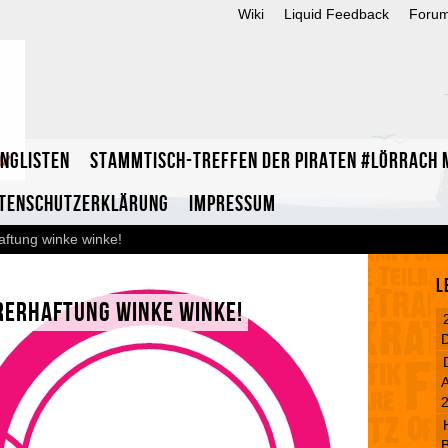
Wiki
Liquid Feedback
Foru
inglisten
Stammtisch-Treffen der Piraten #Lörrach m
tenschutzerklärung
Impressum
aftung winke winke!
L
rerhaftung winke winke!
A
B