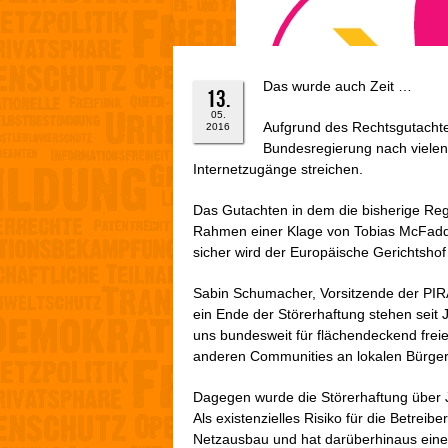
Das wurde auch Zeit …
13.
05.
Aufgrund des Rechtsgutachte
2016
Bundesregierung nach vielen J
Internetzugänge streichen.
Das Gutachten in dem die bisherige Reg
Rahmen einer Klage von Tobias McFadden
sicher wird der Europäische Gerichtsho
Sabin Schumacher, Vorsitzende der PIRA
ein Ende der Störerhaftung stehen seit
uns bundesweit für flächendeckend frei
anderen Communities an lokalen Bürger
Dagegen wurde die Störerhaftung über J
Als existenzielles Risiko für die Betrei
Netzausbau und hat darüberhinaus eine l