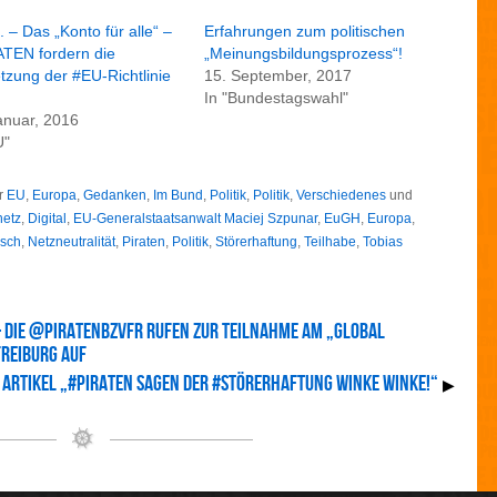
. – Das „Konto für alle“ –
Erfahrungen zum politischen
TEN fordern die
„Meinungsbildungsprozess“!
zung der #EU-Richtlinie
15. September, 2017
In "Bundestagswahl"
anuar, 2016
U"
r
EU
,
Europa
,
Gedanken
,
Im Bund
,
Politik
,
Politik
,
Verschiedenes
und
netz
,
Digital
,
EU-Generalstaatsanwalt Maciej Szpunar
,
EuGH
,
Europa
,
sch
,
Netzneutralität
,
Piraten
,
Politik
,
Störerhaftung
,
Teilhabe
,
Tobias
“ – Die @PiratenBzVFR rufen zur Teilnahme am „Global
reiburg auf
 Artikel „#Piraten sagen der #Störerhaftung winke winke!“
▶