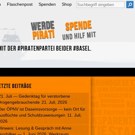
Suche
m
Flaschenpost
Spenden
Shop
nach:
Spende
Werde
Pirat!
und hilf mit
it der #Piratenpartei beider #Basel.
etzte Beiträge
21. Juli — Gedenktag für verstorbene
Drogengebrauchende
21. Juli, 2026
Der ÖPNV ist Daseinsvorsorge — kein Ort für
usflüchte und Schuldzuweisungen
11. Juli,
2026
Hinweis: Lesung & Gespräch mit Anne
rorhilker — 1. Juni 2026, Werkraum