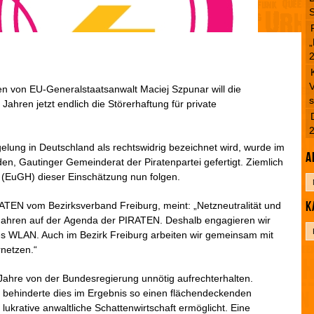
S
„
V
n von EU-Generalstaatsanwalt Maciej Szpunar will die
s
ahren jetzt endlich die Störerhaftung für private
elung in Deutschland als rechtswidrig bezeichnet wird, wurde im
A
, Gautinger Gemeinderat der Piratenpartei gefertigt. Ziemlich
f (EuGH) dieser Einschätzung nun folgen.
A
r
K
TEN vom Bezirksverband Freiburg, meint: „Netzneutralität und
c
h
 Jahren auf der Agenda der PIRATEN. Deshalb engagieren wir
K
i
es WLAN. Auch im Bezirk Freiburg arbeiten wir gemeinsam mit
a
v
netzen.“
t
e
ahre von der Bundesregierung unnötig aufrechterhalten.
g
ber behinderte dies im Ergebnis so einen flächendeckenden
o
ukrative anwaltliche Schattenwirtschaft ermöglicht. Eine
r