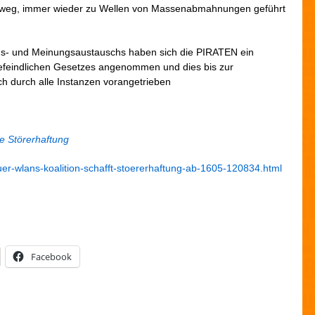
i
inweg, immer wieder zu Wellen von Massenabmahnungen geführt
e
n
ions- und Meinungsaustauschs haben sich die PIRATEN e
in
iefeindlichen Gesetzes angenommen und dies bis zur
ch durch alle Instanzen vorangetrieben
e Störerhaftung
fuer-wlans-koalition-schafft-stoererhaftung-ab-1605-120834.html
Facebook