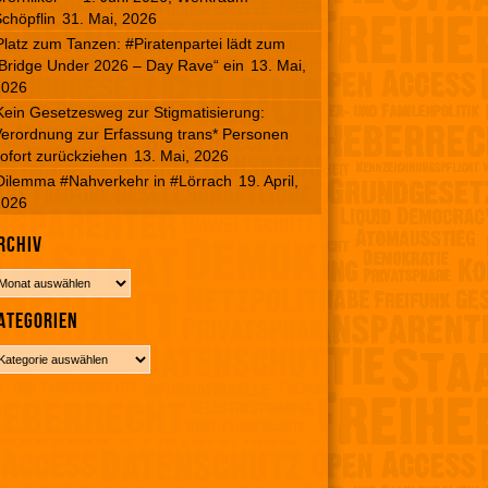
chöpflin
31. Mai, 2026
Platz zum Tanzen: #Piratenpartei lädt zum
Bridge Under 2026 – Day Rave“ ein
13. Mai,
2026
Kein Gesetzesweg zur Stigmatisierung:
erordnung zur Erfassung trans* Personen
ofort zurückziehen
13. Mai, 2026
Dilemma #Nahverkehr in #Lörrach
19. April,
2026
rchiv
ategorien