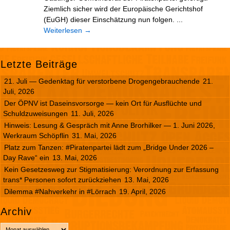
Ziemlich sicher wird der Europäische Gerichtshof
(EuGH) dieser Einschätzung nun folgen. ...
Weiterlesen
→
Letzte Beiträge
21. Juli — Gedenktag für verstorbene Drogengebrauchende
21.
Juli, 2026
Der ÖPNV ist Daseinsvorsorge — kein Ort für Ausflüchte und
Schuldzuweisungen
11. Juli, 2026
Hinweis: Lesung & Gespräch mit Anne Brorhilker — 1. Juni 2026,
Werkraum Schöpflin
31. Mai, 2026
Platz zum Tanzen: #Piratenpartei lädt zum „Bridge Under 2026 –
Day Rave“ ein
13. Mai, 2026
Kein Gesetzesweg zur Stigmatisierung: Verordnung zur Erfassung
trans* Personen sofort zurückziehen
13. Mai, 2026
Dilemma #Nahverkehr in #Lörrach
19. April, 2026
Archiv
A