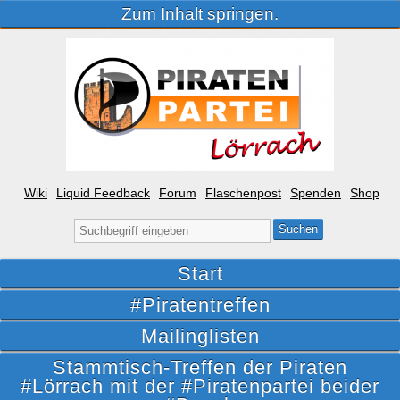
Zum Inhalt springen.
Wiki
Liquid Feedback
Forum
Flaschenpost
Spenden
Shop
Suche
nach:
Start
#Piratentreffen
Mailinglisten
Stammtisch-Treffen der Piraten
#Lörrach mit der #Piratenpartei beider