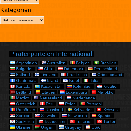
r
Kategorien
c
h
K
i
a
v
t
e
g
o
r
Piratenparteien International
i
e
Argentinien
Australien
Belgien
Brasilien
n
Bulgarien
Chile
Dänemark
Deutschland
Estland
Finnland
Frankreich
Griechenland
Guatemala
Island
Israel
Italien
Kanada
Kasachstan
Kolumbien
Kroatien
Lettland
Litauen
Luxemburg
Marokko
Mexiko
Neuseeland
Niederlande
Österreich
Peru
Polen
Portugal
Rumänien
Russland
Schweden
Schweiz
Serbien
Slowakei
Slowenien
Spanien
Südkorea
Tschechien
Tunesien
Türkei
Ukraine
Ungarn
Uruguay
USA