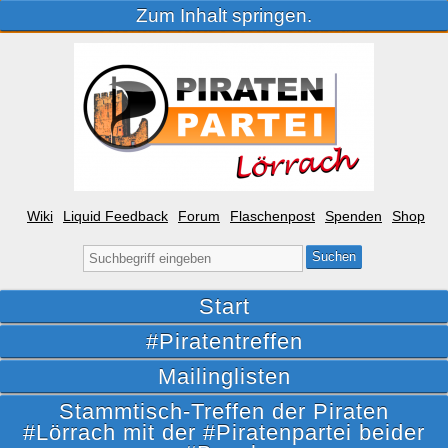
Zum Inhalt springen.
Wiki
Liquid Feedback
Forum
Flaschenpost
Spenden
Shop
Suche
nach:
Start
#Piratentreffen
Mailinglisten
Stammtisch-Treffen der Piraten
#Lörrach mit der #Piratenpartei beider