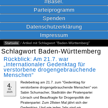
#Basel.
Parteiprogramm
Spenden
Datenschutzerklärung
Impressum
Startseite
/
Artikel mit Schlagwort "Baden-Württemberg"
Schlagwort Baden-Württemberg
Rückblick: Am 21.7. war
„Internationaler Gedenktag für
verstorbene drogengebrauchende
Menschen“
Redebeitrag am 21.7. zum "Gedenktag für
4.
verstorbene drogengebrauchende Menschen" von
08.
Sabin Schumacher, Stadträtin der Piratenpartei
2025
Lörrach und Beauftragte für Drogenpolitik der
Piratenpartei: Zum 28sten Mal jährt sich der
Gedenktag. Und wie jedes Jahr sind wir