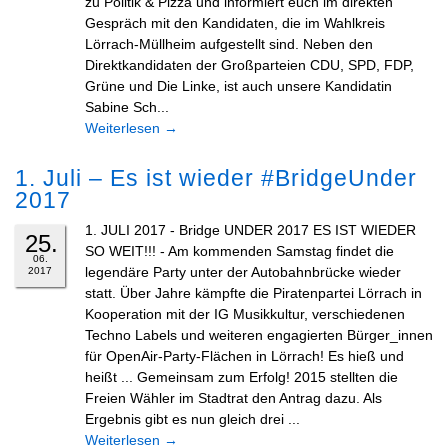
zu Politik & Pizza und informiert euch im direkten
Gespräch mit den Kandidaten, die im Wahlkreis
Lörrach-Müllheim aufgestellt sind. Neben den
Direktkandidaten der Großparteien CDU, SPD, FDP,
Grüne und Die Linke, ist auch unsere Kandidatin
Sabine Sch...
Weiterlesen
→
1. Juli – Es ist wieder #BridgeUnder
2017
1. JULI 2017 - Bridge UNDER 2017 ES IST WIEDER
25.
SO WEIT!!! - Am kommenden Samstag findet die
06.
legendäre Party unter der Autobahnbrücke wieder
2017
statt. Über Jahre kämpfte die Piratenpartei Lörrach in
Kooperation mit der IG Musikkultur, verschiedenen
Techno Labels und weiteren engagierten​ Bürger_innen
für OpenAir-Party-Flächen in Lörrach! Es hieß und
heißt ... Gemeinsam zum Erfolg! 2015 stellten die
Freien Wähler im Stadtrat den Antrag dazu. Als
Ergebnis gibt es nun gleich drei ...
Weiterlesen
→