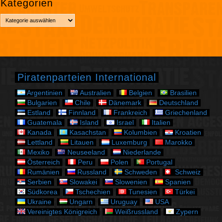
Kategorien
c
h
K
i
a
v
t
e
g
o
r
Piratenparteien International
i
e
Argentinien
Australien
Belgien
Brasilien
n
Bulgarien
Chile
Dänemark
Deutschland
Estland
Finnland
Frankreich
Griechenland
Guatemala
Island
Israel
Italien
Kanada
Kasachstan
Kolumbien
Kroatien
Lettland
Litauen
Luxemburg
Marokko
Mexiko
Neuseeland
Niederlande
Österreich
Peru
Polen
Portugal
Rumänien
Russland
Schweden
Schweiz
Serbien
Slowakei
Slowenien
Spanien
Südkorea
Tschechien
Tunesien
Türkei
Ukraine
Ungarn
Uruguay
USA
Vereinigtes Königreich
Weißrussland
Zypern