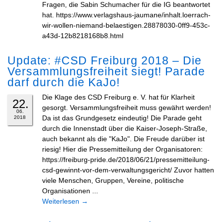
Fragen, die Sabin Schumacher für die IG beantwortet
hat. https://www.verlagshaus-jaumane/inhalt.loerrach-
wir-wollen-niemand-belaestigen.28878030-0ff9-453c-
a43d-12b8218168b8.html
Update: #CSD Freiburg 2018 – Die
Versammlungsfreiheit siegt! Parade
darf durch die KaJo!
Die Klage des CSD Freiburg e. V. hat für Klarheit
22.
gesorgt. Versammlungsfreiheit muss gewährt werden!
06.
Da ist das Grundgesetz eindeutig! Die Parade geht
2018
durch die Innenstadt über die Kaiser-Joseph-Straße,
auch bekannt als die "KaJo". Die Freude darüber ist
riesig! Hier die Pressemitteilung der Organisatoren:
https://freiburg-pride.de/2018/06/21/pressemitteilung-
csd-gewinnt-vor-dem-verwaltungsgericht/ Zuvor hatten
viele Menschen, Gruppen, Vereine, politische
Organisationen ...
Weiterlesen
→