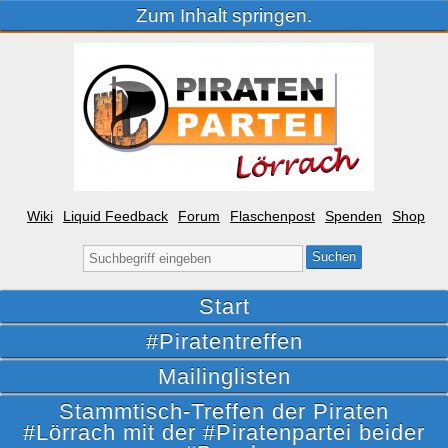
Zum Inhalt springen.
Wiki
Liquid Feedback
Forum
Flaschenpost
Spenden
Shop
Suche
nach:
Start
#Piratentreffen
Mailinglisten
Stammtisch-Treffen der Piraten
#Lörrach mit der #Piratenpartei beider