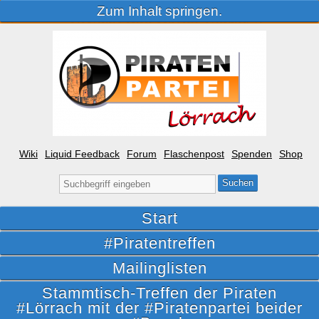
Zum Inhalt springen.
Wiki
Liquid Feedback
Forum
Flaschenpost
Spenden
Shop
Suche
nach:
Start
#Piratentreffen
Mailinglisten
Stammtisch-Treffen der Piraten
#Lörrach mit der #Piratenpartei beider