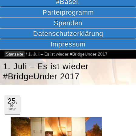
#Basel.
Parteiprogramm
Spenden
Datenschutzerklärung
Impressum
Startseite
/
1. Juli – Es ist wieder #BridgeUnder 2017
1. Juli – Es ist wieder
#BridgeUnder 2017
25.
06.
2017