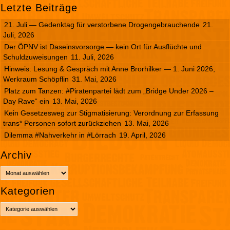
Letzte Beiträge
21. Juli — Gedenktag für verstorbene Drogengebrauchende
21.
Juli, 2026
Der ÖPNV ist Daseinsvorsorge — kein Ort für Ausflüchte und
Schuldzuweisungen
11. Juli, 2026
Hinweis: Lesung & Gespräch mit Anne Brorhilker — 1. Juni 2026,
Werkraum Schöpflin
31. Mai, 2026
Platz zum Tanzen: #Piratenpartei lädt zum „Bridge Under 2026 –
Day Rave“ ein
13. Mai, 2026
Kein Gesetzesweg zur Stigmatisierung: Verordnung zur Erfassung
trans* Personen sofort zurückziehen
13. Mai, 2026
Dilemma #Nahverkehr in #Lörrach
19. April, 2026
Archiv
A
r
Kategorien
c
h
K
i
a
v
t