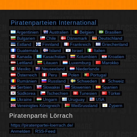
e
g
o
r
Piratenparteien International
i
e
Argentinien
Australien
Belgien
Brasilien
n
Bulgarien
Chile
Dänemark
Deutschland
Estland
Finnland
Frankreich
Griechenland
Guatemala
Island
Israel
Italien
Kanada
Kasachstan
Kolumbien
Kroatien
Lettland
Litauen
Luxemburg
Marokko
Mexiko
Neuseeland
Niederlande
Österreich
Peru
Polen
Portugal
Rumänien
Russland
Schweden
Schweiz
Serbien
Slowakei
Slowenien
Spanien
Südkorea
Tschechien
Tunesien
Türkei
Ukraine
Ungarn
Uruguay
USA
Vereinigtes Königreich
Weißrussland
Zypern
Piratenpartei Lörrach
https://piratenpartei-loerrach.de/
Anmelden
RSS-Feed