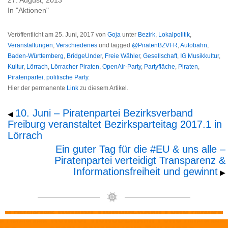
27. August, 2013
In "Aktionen"
Veröffentlicht am
25. Juni, 2017
von
Goja
unter
Bezirk
,
Lokalpolitik
,
Veranstaltungen
,
Verschiedenes
und tagged
@PiratenBZVFR
,
Autobahn
,
Baden-Württemberg
,
BridgeUnder
,
Freie Wähler
,
Gesellschaft
,
IG Musikkultur
,
Kultur
,
Lörrach
,
Lörracher Piraten
,
OpenAir-Party
,
Partyfläche
,
Piraten
,
Piratenpartei
,
politische Party
.
Hier der permanente
Link
zu diesem Artikel.
10. Juni – Piratenpartei Bezirksverband
◀
Freiburg veranstaltet Bezirksparteitag 2017.1 in
Lörrach
Ein guter Tag für die #EU & uns alle –
Piratenpartei verteidigt Transparenz &
Informationsfreiheit und gewinnt
▶