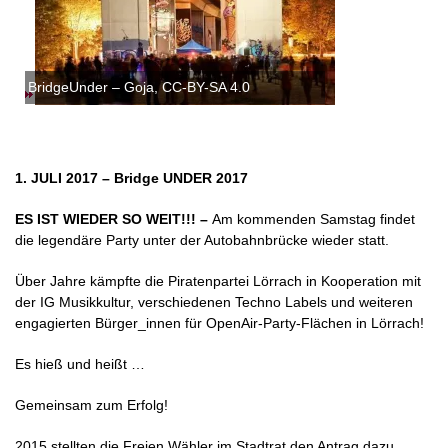
BridgeUnder – Goja, CC-BY-SA 4.0
1. JULI 2017 – Bridge UNDER 2017
ES IST WIEDER SO WEIT!!! –
Am kommenden Samstag findet
die legendäre Party unter der Autobahnbrücke wieder statt.
Über Jahre kämpfte die Piratenpartei Lörrach in Kooperation mit
der IG Musikkultur, verschiedenen Techno Labels und weiteren
engagierten​ Bürger_innen für OpenAir-Party-Flächen in Lörrach!
Es hieß und heißt …
Gemeinsam zum Erfolg!
2015 stellten die Freien Wähler im Stadtrat den Antrag dazu.