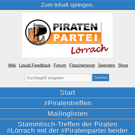
Zum Inhalt springen.
Wiki
Liquid Feedback
Forum
Flaschenpost
Spenden
Shop
Suche
nach:
Start
#Piratentreffen
Mailinglisten
Stammtisch-Treffen der Piraten
#Lörrach mit der #Piratenpartei beider