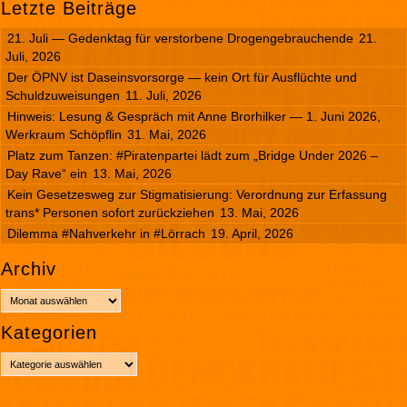
Letzte Beiträge
21. Juli — Gedenktag für verstorbene Drogengebrauchende
21.
Juli, 2026
Der ÖPNV ist Daseinsvorsorge — kein Ort für Ausflüchte und
Schuldzuweisungen
11. Juli, 2026
Hinweis: Lesung & Gespräch mit Anne Brorhilker — 1. Juni 2026,
Werkraum Schöpflin
31. Mai, 2026
Platz zum Tanzen: #Piratenpartei lädt zum „Bridge Under 2026 –
Day Rave“ ein
13. Mai, 2026
Kein Gesetzesweg zur Stigmatisierung: Verordnung zur Erfassung
trans* Personen sofort zurückziehen
13. Mai, 2026
Dilemma #Nahverkehr in #Lörrach
19. April, 2026
Archiv
A
r
Kategorien
c
h
K
i
a
v
t