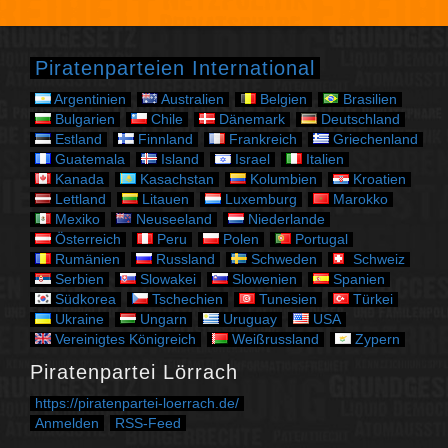
e
g
o
r
Piratenparteien International
i
e
Argentinien
Australien
Belgien
Brasilien
n
Bulgarien
Chile
Dänemark
Deutschland
Estland
Finnland
Frankreich
Griechenland
Guatemala
Island
Israel
Italien
Kanada
Kasachstan
Kolumbien
Kroatien
Lettland
Litauen
Luxemburg
Marokko
Mexiko
Neuseeland
Niederlande
Österreich
Peru
Polen
Portugal
Rumänien
Russland
Schweden
Schweiz
Serbien
Slowakei
Slowenien
Spanien
Südkorea
Tschechien
Tunesien
Türkei
Ukraine
Ungarn
Uruguay
USA
Vereinigtes Königreich
Weißrussland
Zypern
Piratenpartei Lörrach
https://piratenpartei-loerrach.de/
Anmelden
RSS-Feed