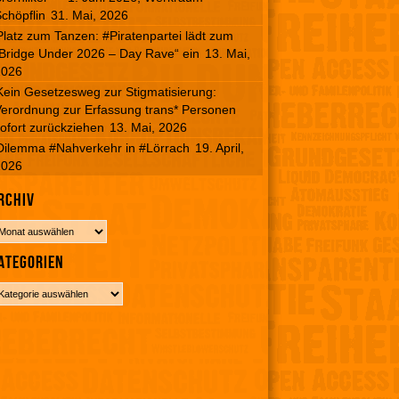
chöpflin
31. Mai, 2026
Platz zum Tanzen: #Piratenpartei lädt zum
Bridge Under 2026 – Day Rave“ ein
13. Mai,
2026
Kein Gesetzesweg zur Stigmatisierung:
erordnung zur Erfassung trans* Personen
ofort zurückziehen
13. Mai, 2026
Dilemma #Nahverkehr in #Lörrach
19. April,
2026
rchiv
ategorien