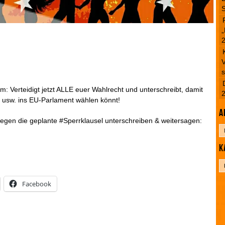
S
„
V
s
rm: Verteidigt jetzt ALLE euer Wahlrecht und unterschreibt, damit
olt usw. ins EU-Parlament wählen könnt!
A
 gegen die geplante #Sperrklausel unterschreiben & weitersagen:
A
r
K
c
h
K
i
a
v
t
Facebook
e
g
o
r