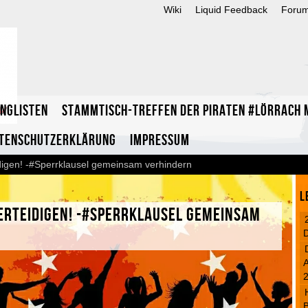
Wiki
Liquid Feedback
Foru
inglisten
Stammtisch-Treffen der Piraten #Lörrach m
tenschutzerklärung
Impressum
idigen! -#Sperrklausel gemeinsam verhindern
L
verteidigen! -#Sperrklausel gemeinsam
A
B