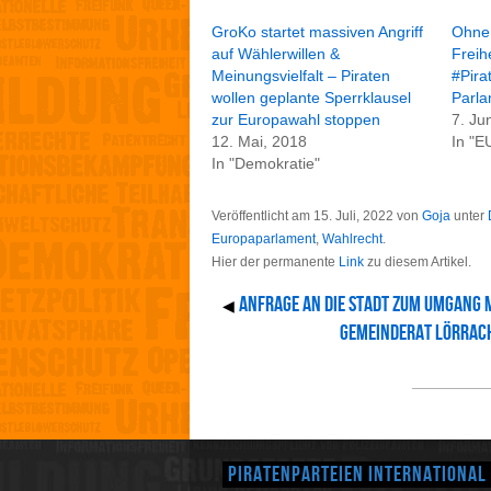
GroKo startet massiven Angriff
Ohne
auf Wählerwillen &
Freih
Meinungsvielfalt – Piraten
#Pira
wollen geplante Sperrklausel
Parla
zur Europawahl stoppen
7. Ju
12. Mai, 2018
In "E
In "Demokratie"
Veröffentlicht am
15. Juli, 2022
von
Goja
unter
Europaparlament
,
Wahlrecht
.
Hier der permanente
Link
zu diesem Artikel.
Anfrage an die Stadt zum Umgang 
◀
Gemeinderat Lörrach
Piratenparteien International