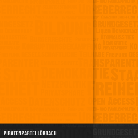
Piratenpartei Lörrach