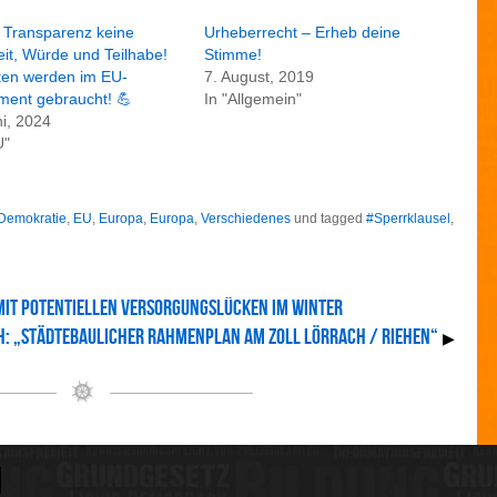
i
 Transparenz keine
Urheberrecht – Erheb deine
e
n
eit, Würde und Teilhabe!
Stimme!
ten werden im EU-
7. August, 2019
ment gebraucht! 💪
In "Allgemein"
ni, 2024
U"
Demokratie
,
EU
,
Europa
,
Europa
,
Verschiedenes
und tagged
#Sperrklausel
,
mit potentiellen Versorgungslücken im Winter
: „Städtebaulicher Rahmenplan Am Zoll Lörrach / Riehen“
▶