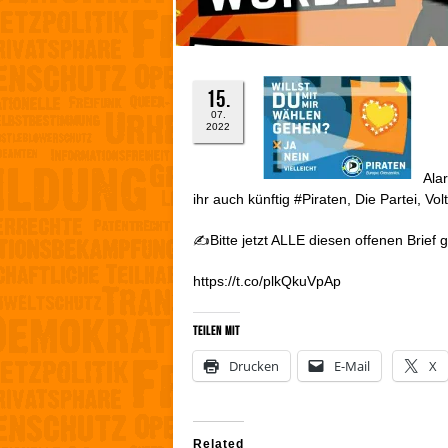
15.
07.
2022
Ala
ihr auch künftig #Piraten, Die Partei, V
✍️Bitte jetzt ALLE diesen offenen Brief
https://t.co/plkQkuVpAp
Teilen mit
Drucken
E-Mail
X
Related