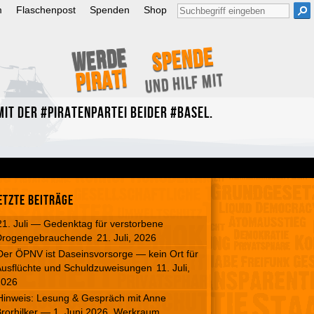
Suche
m
Flaschenpost
Spenden
Shop
nach:
Spende
Werde
Pirat!
und hilf mit
it der #Piratenpartei beider #Basel.
etzte Beiträge
21. Juli — Gedenktag für verstorbene
Drogengebrauchende
21. Juli, 2026
Der ÖPNV ist Daseinsvorsorge — kein Ort für
usflüchte und Schuldzuweisungen
11. Juli,
2026
Hinweis: Lesung & Gespräch mit Anne
rorhilker — 1. Juni 2026, Werkraum