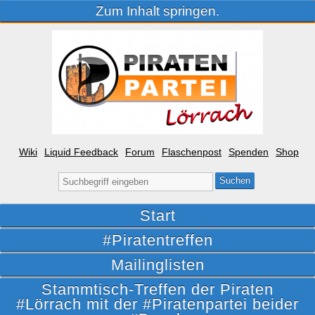
Zum Inhalt springen.
Wiki
Liquid Feedback
Forum
Flaschenpost
Spenden
Shop
Suche
nach:
Start
#Piratentreffen
Mailinglisten
Stammtisch-Treffen der Piraten
#Lörrach mit der #Piratenpartei beider