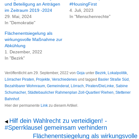
und Beteiligung an Anträgen
#HousingFirst
im Zeitraum 2019 -2024
4. Juli, 2023
29. Mai, 2024
In "Menschenrechte"
In "Demokratie"
Flächenentsiegelung als
wirkungsvolle Maßnahme zur
Abkühlung
1. Dezember, 2022
In "Bezirk"
Veröffentlicht am
29. September, 2022
von
Goja
unter
Bezirk
,
Lokalpolitik
,
Lörracher Piraten
,
Projekte
,
Verschiedenes
und tagged
Basler Straße Süd
,
Bezahlbarer Wohnraum
,
Gemeinderat
,
Lörrach
,
Piraten/DieLinke
,
Sabine
Schumacher
,
Städtebaulicher Rahmenplan Zoll-Quartier/ Riehen
,
Stettener
Bahnhof
.
Hier der permanente
Link
zu diesem Artikel.
Hilf dein Wahlrecht zu verteidigen! -
◀
#Sperrklausel gemeinsam verhindern
Flächenentsiegelung als wirkungsvolle