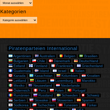
A
r
Kategorien
c
h
K
i
a
v
t
e
g
o
r
Piratenparteien International
i
e
Argentinien
Australien
Belgien
Brasilien
n
Bulgarien
Chile
Dänemark
Deutschland
Estland
Finnland
Frankreich
Griechenland
Guatemala
Island
Israel
Italien
Kanada
Kasachstan
Kolumbien
Kroatien
Lettland
Litauen
Luxemburg
Marokko
Mexiko
Neuseeland
Niederlande
Österreich
Peru
Polen
Portugal
Rumänien
Russland
Schweden
Schweiz
Serbien
Slowakei
Slowenien
Spanien
Südkorea
Tschechien
Tunesien
Türkei