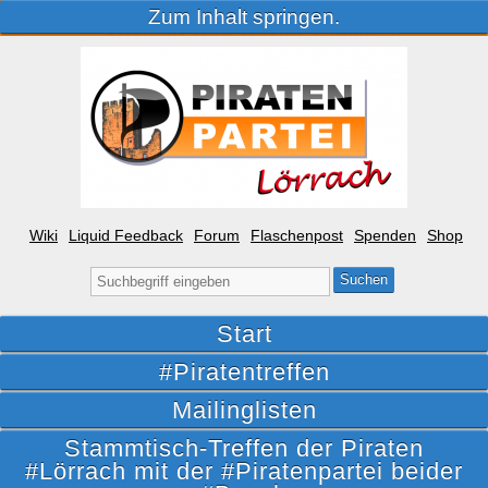
Zum Inhalt springen.
Wiki
Liquid Feedback
Forum
Flaschenpost
Spenden
Shop
Suche
nach:
Start
#Piratentreffen
Mailinglisten
Stammtisch-Treffen der Piraten
#Lörrach mit der #Piratenpartei beider