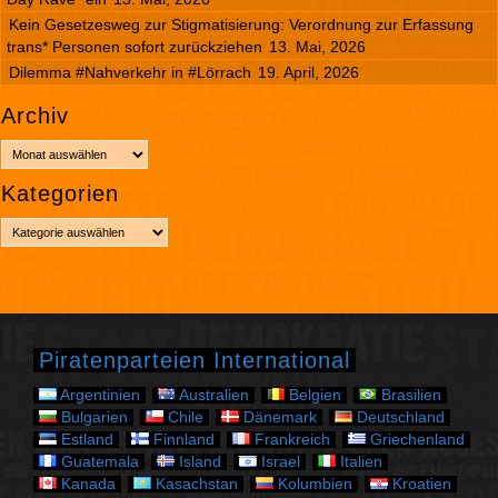
Kein Gesetzesweg zur Stigmatisierung: Verordnung zur Erfassung
trans* Personen sofort zurückziehen
13. Mai, 2026
Dilemma #Nahverkehr in #Lörrach
19. April, 2026
Archiv
A
r
Kategorien
c
h
K
i
a
v
t
e
g
o
r
Piratenparteien International
i
e
Argentinien
Australien
Belgien
Brasilien
n
Bulgarien
Chile
Dänemark
Deutschland
Estland
Finnland
Frankreich
Griechenland
Guatemala
Island
Israel
Italien
Kanada
Kasachstan
Kolumbien
Kroatien