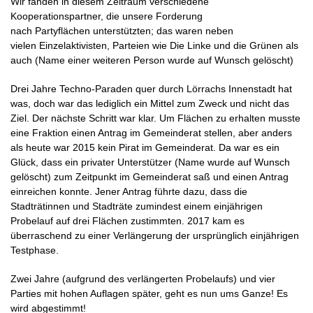
Wir fanden in diesem Zeitraum verschiedene
Kooperationspartner, die unsere Forderung
nach
Partyflächen
unterstützten; das waren neben
vielen
Einzelaktivisten, Parteien wie Die Linke und die Grünen als
auch (Name einer weiteren Person wurde auf Wunsch gelöscht)
Drei Jahre Techno-Paraden quer durch
Lörrachs
Innenstadt hat
was, doch war das lediglich ein Mittel zum Zweck und nicht das
Ziel. Der nächste Schritt war klar. Um Flächen zu erhalten musste
eine Fraktion einen Antrag im Gemeinderat stellen, aber anders
als heute war 2015 kein Pirat im Gemeinderat. Da war es ein
Glück, dass ein privater Unterstützer (Name wurde auf Wunsch
gelöscht) zum Zeitpunkt im Gemeinderat saß und einen Antrag
einreichen konnte. Jener Antrag führte dazu, dass die
Stadträtinnen und Stadträte zumindest einem einjährigen
Probelauf auf drei Flächen zustimmten. 2017 kam es
überraschend zu einer Verlängerung der ursprünglich einjährigen
Testphase.
Zwei Jahre (aufgrund des verlängerten
Probelaufs) und vier
Parties mit hohen Auflagen später, geht es nun ums Ganze! Es
wird abgestimmt!