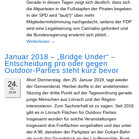
Gerade in diesen Tagen zeigt sich deutlich, dass sich
die Altparteien in die Fußstapfen der Piraten begeben.
In der SPD wird "laut(!)" über mehr
Mitgliedermitstimmung nachgedacht, seitens der FDP
wird eine Legalisierung von Cannabis gefordert und
die Bundesregierung erwärmt sich plötzli...
Weiterlesen
→
Januar 2018 – „Bridge Under“ –
Entscheidung pro oder gegen
Outdoor-Parties steht kurz bevor
Ahoi! Donnerstag, den 25. Januar 2018, tagt wieder
24.
der Gemeinderat. Hierbei dürfte in der anstehenden
01.
Sitzung der dritte Punkt auf der Tagesordnung gerade
2018
junge Menschen aus Lörrach und der Region
interessieren. Zum Sachverhalt ist zu sagen: Seit 2016
gibt es in Lörrach Flächen für Outdoor Parties.
Insgesamt wurden für solche Veranstaltungen
insgesamt drei Freiflächen vorgehalten und das unter
der A 98, daneben der Parkplatz an der Gokart-Bahn
als auch das Grundstück an der Lauffenmühle. Punk...