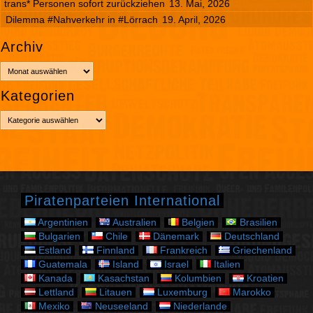
trans* Personen sofort zurückziehen
13. Mai, 2026
Dilemma #Nahverkehr in #Lörrach
19. April, 2026
Archiv
A
r
Kategorien
c
h
K
i
a
v
t
e
g
o
r
Piratenparteien International
i
e
Argentinien
Australien
Belgien
Brasilien
n
Bulgarien
Chile
Dänemark
Deutschland
Estland
Finnland
Frankreich
Griechenland
Guatemala
Island
Israel
Italien
Kanada
Kasachstan
Kolumbien
Kroatien
Lettland
Litauen
Luxemburg
Marokko
Mexiko
Neuseeland
Niederlande