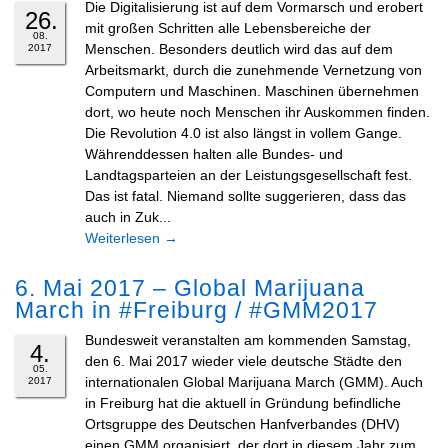
Die Digitalisierung ist auf dem Vormarsch und erobert
26.
mit großen Schritten alle Lebensbereiche der
08.
Menschen. Besonders deutlich wird das auf dem
2017
Arbeitsmarkt, durch die zunehmende Vernetzung von
Computern und Maschinen. Maschinen übernehmen
dort, wo heute noch Menschen ihr Auskommen finden.
Die Revolution 4.0 ist also längst in vollem Gange.
Währenddessen halten alle Bundes- und
Landtagsparteien an der Leistungsgesellschaft fest.
Das ist fatal. Niemand sollte suggerieren, dass das
auch in Zuk...
Weiterlesen
→
6. Mai 2017 – Global Marijuana
March in #Freiburg / #GMM2017
Bundesweit veranstalten am kommenden Samstag,
4.
den 6. Mai 2017 wieder viele deutsche Städte den
05.
internationalen Global Marijuana March (GMM). Auch
2017
in Freiburg hat die aktuell in Gründung befindliche
Ortsgruppe des Deutschen Hanfverbandes (DHV)
einen GMM organisiert, der dort in diesem Jahr zum