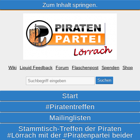
Zum Inhalt springen.
Wiki
Liquid Feedback
Forum
Flaschenpost
Spenden
Shop
Suche
nach:
Start
#Piratentreffen
Mailinglisten
Stammtisch-Treffen der Piraten
#Lörrach mit der #Piratenpartei beider