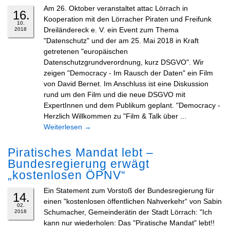
Am 26. Oktober veranstaltet attac Lörrach in
16.
Kooperation mit den Lörracher Piraten und Freifunk
10.
Dreiländereck e. V. ein Event zum Thema
2018
"Datenschutz" und der am 25. Mai 2018 in Kraft
getretenen "europäischen
Datenschutzgrundverordnung, kurz DSGVO". Wir
zeigen "Democracy - Im Rausch der Daten" ein Film
von David Bernet. Im Anschluss ist eine Diskussion
rund um den Film und die neue DSGVO mit
ExpertInnen und dem Publikum geplant. "Democracy -
Herzlich Willkommen zu "Film & Talk über ...
Weiterlesen
→
Piratisches Mandat lebt –
Bundesregierung erwägt
„kostenlosen ÖPNV“
Ein Statement zum Vorstoß der Bundesregierung für
14.
einen "kostenlosen öffentlichen Nahverkehr“ von Sabin
02.
Schumacher, Gemeinderätin der Stadt Lörrach: "Ich
2018
kann nur wiederholen: Das "Piratische Mandat" lebt!!