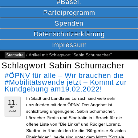
#Basel.
Parteiprogramm
Spenden
Datenschutzerklärung
Impressum
Startseite
/
Artikel mit Schlagwort "Sabin Schumacher"
Schlagwort Sabin Schumacher
#ÖPNV für alle – Wir brauchen die
#Mobilitätswende jetzt – Kommt zur
Kundgebung am19.02.2022!
In Stadt und Landkreis Lörrach sind viele sehr
11.
unzufrieden mit dem ÖPNV. Das Angebot ist
02.
schlichtweg ungenügend. Sabin Schumacher,
2022
Lörracher Piratin und Stadträtin in Lörrach für die
offene Liste von "Die Linke" und Rüdiger Lorenz,
Stadtrat in Rheinfelden für die "Bürgerliste Soziales
Rheinfelden", beide sind unter dem Motto "Soziale