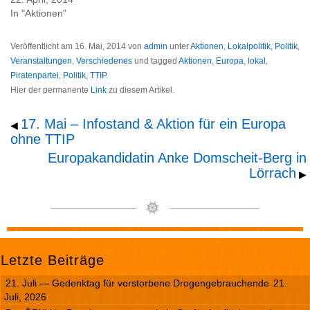
In "Aktionen"
Veröffentlicht am
16. Mai, 2014
von
admin
unter
Aktionen
,
Lokalpolitik
,
Politik
,
Veranstaltungen
,
Verschiedenes
und tagged
Aktionen
,
Europa
,
lokal
,
Piratenpartei
,
Politik
,
TTIP
.
Hier der permanente
Link
zu diesem Artikel.
17. Mai – Infostand & Aktion für ein Europa
◀
ohne TTIP
Europakandidatin Anke Domscheit-Berg in
Lörrach
▶
Letzte Beiträge
21. Juli — Gedenktag für verstorbene Drogengebrauchende
21.
Juli, 2026