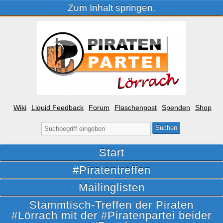
Zum Inhalt springen.
Wiki
Liquid Feedback
Forum
Flaschenpost
Spenden
Shop
Suche
nach:
Start
#Piratentreffen
Mailinglisten
Stammtisch-Treffen der Piraten
#Lörrach mit der #Piratenpartei beider