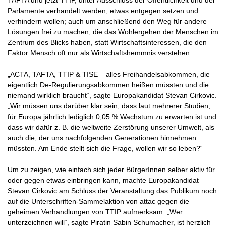
TAFTA und jetzt TTIP, unter Ausschluss der Öffentlichkeit und der
Parlamente verhandelt werden, etwas entgegen setzen und
verhindern wollen; auch um anschließend den Weg für andere
Lösungen frei zu machen, die das Wohlergehen der Menschen im
Zentrum des Blicks haben, statt Wirtschaftsinteressen, die den
Faktor Mensch oft nur als Wirtschaftshemmnis verstehen.
„ACTA, TAFTA, TTIP & TISE – alles Freihandelsabkommen, die
eigentlich De-Regulierungsabkommen heißen müssten und die
niemand wirklich braucht“, sagte Europakandidat Stevan Cirkovic.
„Wir müssen uns darüber klar sein, dass laut mehrerer Studien,
für Europa jährlich lediglich 0,05 % Wachstum zu erwarten ist und
dass wir dafür z. B. die weltweite Zerstörung unserer Umwelt, als
auch die, der uns nachfolgenden Generationen hinnehmen
müssten. Am Ende stellt sich die Frage, wollen wir so leben?“
Um zu zeigen, wie einfach sich jeder BürgerInnen selber aktiv für
oder gegen etwas einbringen kann, machte Europakandidat
Stevan Cirkovic am Schluss der Veranstaltung das Publikum noch
auf die Unterschriften-Sammelaktion von attac gegen die
geheimen Verhandlungen von TTIP aufmerksam. „Wer
unterzeichnen will“, sagte Piratin Sabin Schumacher, ist herzlich