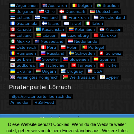
e
Argentinien
Australien
Belgien
Brasilien
n
Bulgarien
Chile
Dänemark
Deutschland
Estland
Finnland
Frankreich
Griechenland
Guatemala
Island
Israel
Italien
Kanada
Kasachstan
Kolumbien
Kroatien
Lettland
Litauen
Luxemburg
Marokko
Mexiko
Neuseeland
Niederlande
Österreich
Peru
Polen
Portugal
Rumänien
Russland
Schweden
Schweiz
Serbien
Slowakei
Slowenien
Spanien
Südkorea
Tschechien
Tunesien
Türkei
Ukraine
Ungarn
Uruguay
USA
Vereinigtes Königreich
Weißrussland
Zypern
Piratenpartei Lörrach
https://piratenpartei-loerrach.de/
Anmelden
RSS-Feed
Nach oben springen.
Diese Website benutzt Cookies. Wenn du die Website weiter
Zum Beginn des Inhaltes springen.
nutzt, gehen wir von deinem Einverständnis aus. Weitere Infos