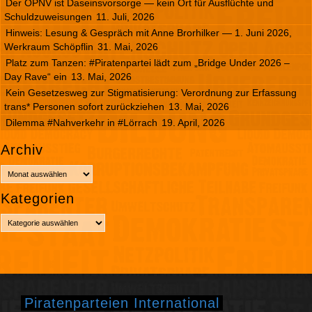
Der ÖPNV ist Daseinsvorsorge — kein Ort für Ausflüchte und
Schuldzuweisungen
11. Juli, 2026
Hinweis: Lesung & Gespräch mit Anne Brorhilker — 1. Juni 2026,
Werkraum Schöpflin
31. Mai, 2026
Platz zum Tanzen: #Piratenpartei lädt zum „Bridge Under 2026 –
Day Rave“ ein
13. Mai, 2026
Kein Gesetzesweg zur Stigmatisierung: Verordnung zur Erfassung
trans* Personen sofort zurückziehen
13. Mai, 2026
Dilemma #Nahverkehr in #Lörrach
19. April, 2026
Archiv
A
r
Kategorien
c
h
K
i
a
v
t
e
g
o
r
Piratenparteien International
i