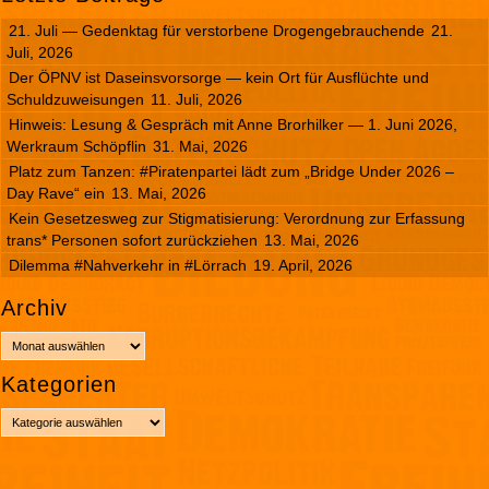
21. Juli — Gedenktag für verstorbene Drogengebrauchende
21.
Juli, 2026
Der ÖPNV ist Daseinsvorsorge — kein Ort für Ausflüchte und
Schuldzuweisungen
11. Juli, 2026
Hinweis: Lesung & Gespräch mit Anne Brorhilker — 1. Juni 2026,
Werkraum Schöpflin
31. Mai, 2026
Platz zum Tanzen: #Piratenpartei lädt zum „Bridge Under 2026 –
Day Rave“ ein
13. Mai, 2026
Kein Gesetzesweg zur Stigmatisierung: Verordnung zur Erfassung
trans* Personen sofort zurückziehen
13. Mai, 2026
Dilemma #Nahverkehr in #Lörrach
19. April, 2026
Archiv
A
r
Kategorien
c
h
K
i
a
v
t
e