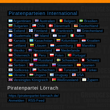
g
o
r
Piratenparteien International
i
e
Argentinien
Australien
Belgien
Brasilien
n
Bulgarien
Chile
Dänemark
Deutschland
Estland
Finnland
Frankreich
Griechenland
Guatemala
Island
Israel
Italien
Kanada
Kasachstan
Kolumbien
Kroatien
Lettland
Litauen
Luxemburg
Marokko
Mexiko
Neuseeland
Niederlande
Österreich
Peru
Polen
Portugal
Rumänien
Russland
Schweden
Schweiz
Serbien
Slowakei
Slowenien
Spanien
Südkorea
Tschechien
Tunesien
Türkei
Ukraine
Ungarn
Uruguay
USA
Vereinigtes Königreich
Weißrussland
Zypern
Piratenpartei Lörrach
https://piratenpartei-loerrach.de/
Anmelden
RSS-Feed