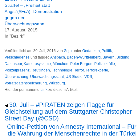
Straße! – „Freiheit statt
Angst“(#FsA) -Demonstration
gegen den
Überwachungswahn
17. August, 2015
In "Bezirk"
Veröffentlicht am
30. Juli, 2016
von
Goja
unter
Gedanken
,
Politik
,
Verschiedenes
und tagged
Ansbach
,
Baden-Württemberg
,
Bayern
,
Bildung
,
Datenspur
,
Kamerasysteme
,
München
,
Peter Bergen
,
Polizeikräfte
,
Polizeipräsenz
,
Reutlingen
,
Technologie
,
Terror
,
Terrorexperte
,
Überwachung
,
Überwachungsstaat
,
US Studie
,
VDS
,
Vorratsdatenspeicherung
,
Würzburg
.
Hier der permanente
Link
zu diesem Artikel.
30. Juli – #PIRATEN zeigen Flagge für
◀
Gleichstellung auf dem Stuttgarter Christopher
Street Day (@CSD)
Online-Petition von Amnesty International – Für
die Wahrung der Menschenrechte in der Türkei