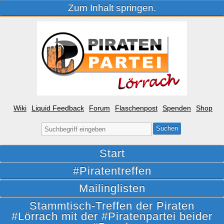
Zum Inhalt springen.
Wiki
Liquid Feedback
Forum
Flaschenpost
Spenden
Shop
Suche
nach:
Start
#Piratentreffen
Mailinglisten
Stammtisch-Treffen der Piraten
#Lörrach mit der #Piratenpartei beider