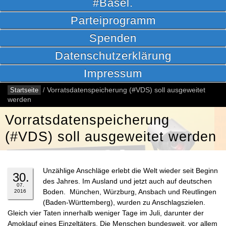
#Basel.
Parteiprogramm
Spenden
Datenschutzerklärung
Impressum
Startseite
/
Vorratsdatenspeicherung (#VDS) soll ausgeweitet
werden
Vorratsdatenspeicherung
(#VDS) soll ausgeweitet werden
Unzählige Anschläge erlebt die Welt wieder seit Beginn
30.
des Jahres. Im Ausland und jetzt auch auf deutschen
07.
Boden. München, Würzburg, Ansbach und Reutlingen
2016
(Baden-Württemberg), wurden zu Anschlagszielen.
Gleich vier Taten innerhalb weniger Tage im Juli, darunter der
Amoklauf eines Einzeltäters. Die Menschen bundesweit, vor allem