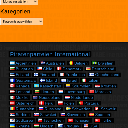
r
Kategorien
c
h
K
i
a
v
t
e
g
o
r
Piratenparteien International
i
e
Argentinien
Australien
Belgien
Brasilien
n
Bulgarien
Chile
Dänemark
Deutschland
Estland
Finnland
Frankreich
Griechenland
Guatemala
Island
Israel
Italien
Kanada
Kasachstan
Kolumbien
Kroatien
Lettland
Litauen
Luxemburg
Marokko
Mexiko
Neuseeland
Niederlande
Österreich
Peru
Polen
Portugal
Rumänien
Russland
Schweden
Schweiz
Serbien
Slowakei
Slowenien
Spanien
Südkorea
Tschechien
Tunesien
Türkei
Ukraine
Ungarn
Uruguay
USA