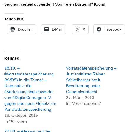
verdient verteidigt werden! Von freien Bürgern!“ [Goja]
Teilen mit
Drucken
E-Mail
X
Facebook
Related
18.10. –
Vorratsdatenspeicherung –
#Vorratsdatenspeicherung
Justizminister Rainer
(#VDS) in die Tonne! –
Stickelberger stellt
Unterstützt die
Bevölkerung unter
#Verfassungsbeschwerde
Generalverdacht
von #DigitalCourage e. V.
27. März, 2013
gegen das neue Gesetz zur
In "Verschiedenes"
Vorratsdatenspeicherung
18. Oktober, 2015
In "Aktionen"
22.08. – Allesamt auf die