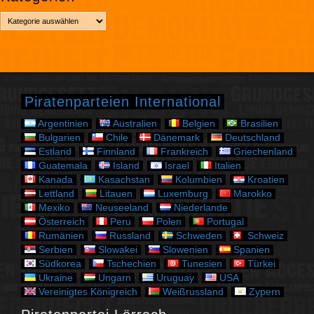
h
K
i
a
v
t
e
g
o
r
Piratenparteien International
i
e
Argentinien
Australien
Belgien
Brasilien
n
Bulgarien
Chile
Dänemark
Deutschland
Estland
Finnland
Frankreich
Griechenland
Guatemala
Island
Israel
Italien
Kanada
Kasachstan
Kolumbien
Kroatien
Lettland
Litauen
Luxemburg
Marokko
Mexiko
Neuseeland
Niederlande
Österreich
Peru
Polen
Portugal
Rumänien
Russland
Schweden
Schweiz
Serbien
Slowakei
Slowenien
Spanien
Südkorea
Tschechien
Tunesien
Türkei
Ukraine
Ungarn
Uruguay
USA
Vereinigtes Königreich
Weißrussland
Zypern