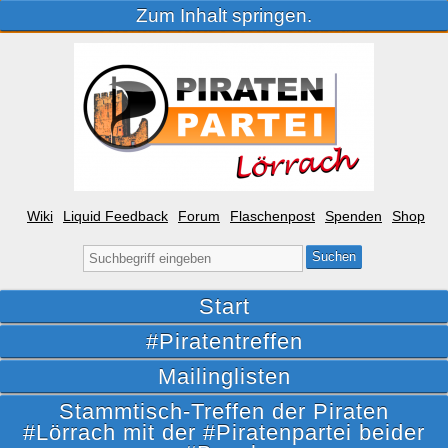
Zum Inhalt springen.
Wiki
Liquid Feedback
Forum
Flaschenpost
Spenden
Shop
Suche
nach:
Start
#Piratentreffen
Mailinglisten
Stammtisch-Treffen der Piraten
#Lörrach mit der #Piratenpartei beider