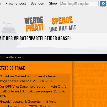
Suche
m
Flaschenpost
Spenden
Shop
nach:
Spende
Werde
Pirat!
und hilf mit
it der #Piratenpartei beider #Basel.
 Atomkraftwerke
etzte Beiträge
21. Juli — Gedenktag für verstorbene
Drogengebrauchende
21. Juli, 2026
Der ÖPNV ist Daseinsvorsorge — kein Ort für
usflüchte und Schuldzuweisungen
11. Juli,
2026
Hinweis: Lesung & Gespräch mit Anne
rorhilker — 1. Juni 2026, Werkraum