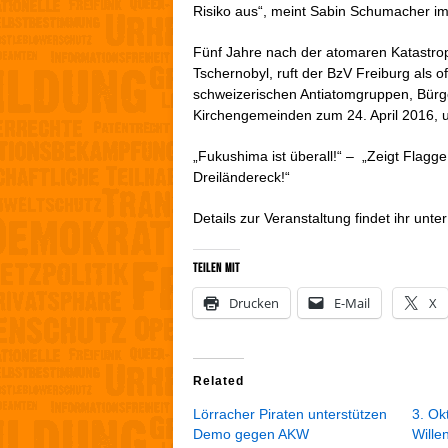
Risiko aus“, meint Sabin Schumacher im
Fünf Jahre nach der atomaren Katastr
Tschernobyl, ruft der BzV Freiburg als o
schweizerischen Antiatomgruppen, Bürge
Kirchengemeinden zum 24. April 2016, 
„Fukushima ist überall!“ – „Zeigt Flag
Dreiländereck!“
Details zur Veranstaltung findet ihr unte
Teilen mit
Drucken
E-Mail
X
Related
Lörracher Piraten unterstützen
3. Ok
Demo gegen AKW
Wille