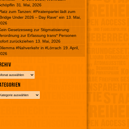
chöpflin
31. Mai, 2026
Platz zum Tanzen: #Piratenpartei lädt zum
Bridge Under 2026 – Day Rave“ ein
13. Mai,
2026
Kein Gesetzesweg zur Stigmatisierung:
erordnung zur Erfassung trans* Personen
ofort zurückziehen
13. Mai, 2026
Dilemma #Nahverkehr in #Lörrach
19. April,
2026
rchiv
ategorien