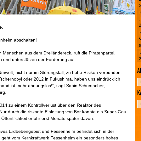
S
„
e,
V
nheim abschalten!
s
Menschen aus dem Dreiländereck, ruft die Piratenpartei,
 und unterstützen der Forderung auf.
A
mwelt, nicht nur im Störungsfall, zu hohe Risiken verbunden.
 Tschernobyl oder 2012 in Fukushima, haben uns eindrücklich
A
mand ist mehr ahnungslos!“, sagt Sabin Schumacher,
r
K
urg.
c
h
K
i
2014 zu einem Kontrollverlust über den Reaktor des
a
v
ur durch die riskante Einleitung von Bor konnte ein Super-Gau
t
Öffentlichkeit erfuhr erst Monate später davon.
e
g
tives Erdbebengebiet und Fessenheim befindet sich in der
o
 geht vom Kernkraftwerk Fessenheim ein besonders hohes
r