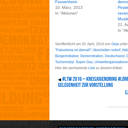
Fessenheim
demon
10. März, 2013
Pirat
In "Aktionen"
veran
Musi
21. A
In "A
Veröffentlicht am
20. April, 2016
von
Goja
unte
"Fukushima ist überall!"
,
Abschalten sofort!
,
Akt
Bürgerinitiative
,
Demonstration
,
Deutschland
,
D
Tschernobyl. Super-Gau
,
Umweltorganisatione
Hier der permanente
Link
zu diesem Artikel.
#LTW 2016 – Kreisjugendring #Lörr
◀
Gelegenheit zur Vorstellung
C