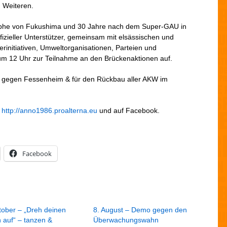
i
 Weiteren.
e
n
ophe von Fukushima und 30 Jahre nach dem Super-GAU in
ffizieller Unterstützer, gemeinsam mit elsässischen und
rinitiativen, Umweltorganisationen, Parteien und
um 12 Uhr zur Teilnahme an den Brückenaktionen auf.
ge gegen Fessenheim & für den Rückbau aller AKW im
r
http://anno1986.proalterna.eu
und auf Facebook.
Facebook
tober – „Dreh deinen
8. August – Demo gegen den
n auf“ – tanzen &
Überwachungswahn