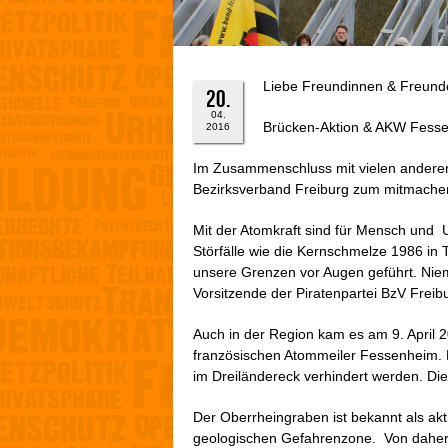
Liebe Freundinnen & Freund
20.
04.
Brücken-Aktion & AKW Fesse
2016
Im Zusammenschluss mit vielen anderen 
Bezirksverband Freiburg zum mitmachen
Mit der Atomkraft sind für Mensch und U
Störfälle wie die Kernschmelze 1986 in
unsere Grenzen vor Augen geführt. Nie
Vorsitzende der Piratenpartei BzV Freib
Auch in der Region kam es am 9. April 
französischen Atommeiler Fessenheim. N
im Dreiländereck verhindert werden. Die 
Der Oberrheingraben ist bekannt als ak
geologischen Gefahrenzone. Von daher