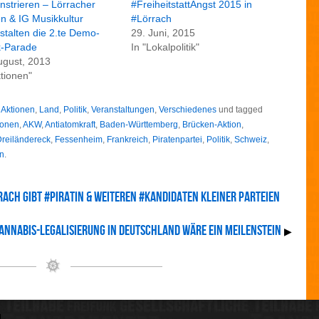
strieren – Lörracher
#FreiheitstattAngst 2015 in
en & IG Musikkultur
#Lörrach
stalten die 2.te Demo-
29. Juni, 2015
k-Parade
In "Lokalpolitik"
ugust, 2013
ktionen"
r
Aktionen
,
Land
,
Politik
,
Veranstaltungen
,
Verschiedenes
und tagged
ionen
,
AKW
,
Antiatomkraft
,
Baden-Württemberg
,
Brücken-Aktion
,
reiländereck
,
Fessenheim
,
Frankreich
,
Piratenpartei
,
Politik
,
Schweiz
,
n
.
ach gibt #Piratin & weiteren #Kandidaten kleiner Parteien
annabis-Legalisierung in Deutschland wäre ein Meilenstein
▶