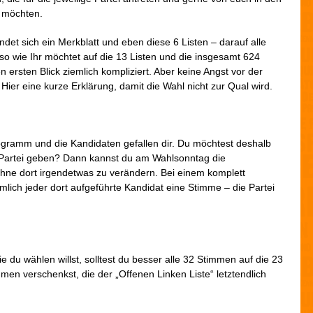
i
 möchten.
e
n
det sich ein Merkblatt und eben diese 6 Listen – darauf alle
o wie Ihr möchtet auf die 13 Listen und die insgesamt 624
n ersten Blick ziemlich kompliziert. Aber keine Angst vor der
 Hier eine kurze Erklärung, damit die Wahl nicht zur Qual wird.
rogramm und die Kandidaten gefallen dir. Du möchtest deshalb
n Partei geben? Dann kannst du am Wahlsonntag die
hne dort irgendetwas zu verändern. Bei einem komplett
ich jeder dort aufgeführte Kandidat eine Stimme – die Partei
die du wählen willst, solltest du besser alle 32 Stimmen auf die 23
men verschenkst, die der „Offenen Linken Liste“ letztendlich