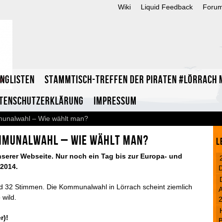
Wiki
Liquid Feedback
Foru
inglisten
Stammtisch-Treffen der Piraten #Lörrach m
tenschutzerklärung
Impressum
munalwahl – Wie wählt man?
ommunalwahl – Wie wählt man?
L
serer Webseite. Nur noch ein Tag bis zur Europa- und
2014.
nd 32 Stimmen. Die Kommunalwahl in Lörrach scheint ziemlich
A
 wild.
r)!
B