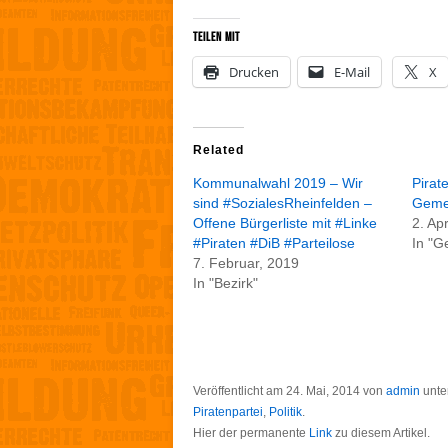
Teilen mit
Drucken
E-Mail
X
Related
Kommunalwahl 2019 – Wir
Pirate
sind #SozialesRheinfelden –
Geme
Offene Bürgerliste mit #Linke
2. Ap
#Piraten #DiB #Parteilose
In "G
7. Februar, 2019
In "Bezirk"
Veröffentlicht am
24. Mai, 2014
von
admin
unte
Piratenpartei
,
Politik
.
Hier der permanente
Link
zu diesem Artikel.