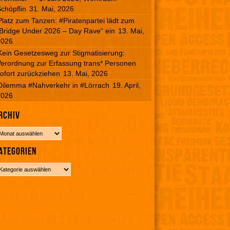
chöpflin
31. Mai, 2026
Platz zum Tanzen: #Piratenpartei lädt zum
Bridge Under 2026 – Day Rave“ ein
13. Mai,
2026
Kein Gesetzesweg zur Stigmatisierung:
erordnung zur Erfassung trans* Personen
ofort zurückziehen
13. Mai, 2026
Dilemma #Nahverkehr in #Lörrach
19. April,
2026
rchiv
ategorien