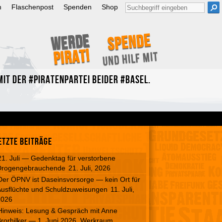
Suche
m
Flaschenpost
Spenden
Shop
nach:
Spende
Werde
Pirat!
und hilf mit
it der #Piratenpartei beider #Basel.
etzte Beiträge
21. Juli — Gedenktag für verstorbene
Drogengebrauchende
21. Juli, 2026
Der ÖPNV ist Daseinsvorsorge — kein Ort für
usflüchte und Schuldzuweisungen
11. Juli,
2026
Hinweis: Lesung & Gespräch mit Anne
rorhilker — 1. Juni 2026, Werkraum