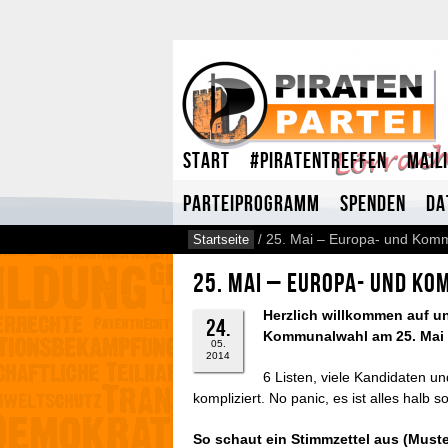
Start
#Piratentreffen
Mail
Parteiprogramm
Spenden
Da
Startseite
/
25. Mai – Europa- und Kom
25. Mai – Europa- und K
Herzlich willkommen auf un
24.
Kommunalwahl am 25. Mai 
05.
2014
6 Listen, viele Kandidaten u
kompliziert. No panic, es ist alles halb so
So schaut ein Stimmzettel aus (Muste