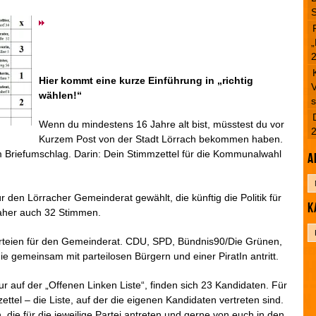
S
„
Hier kommt eine kurze Einführung in „richtig
V
wählen!“
s
Wenn du mindestens 16 Jahre alt bist, müsstest du vor
Kurzem Post von der Stadt Lörrach bekommen haben.
m Briefumschlag. Darin: Dein Stimmzettel für die Kommunalwahl
A
A
r
 den Lörracher Gemeinderat gewählt, die künftig die Politik für
K
c
aher auch 32 Stimmen.
h
K
i
arteien für den Gemeinderat. CDU, SPD, Bündnis90/Die Grünen,
a
v
e gemeinsam mit parteilosen Bürgern und einer PiratIn antritt.
t
e
g
Nur auf der „Offenen Linken Liste“, finden sich 23 Kandidaten. Für
o
ettel – die Liste, auf der die eigenen Kandidaten vertreten sind.
r
 die für die jeweilige Partei antreten und gerne von euch in den