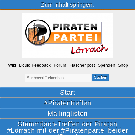
Zum Inhalt springen.
Wiki
Liquid Feedback
Forum
Flaschenpost
Spenden
Shop
Suche
nach:
Start
#Piratentreffen
Mailinglisten
Stammtisch-Treffen der Piraten
#Lörrach mit der #Piratenpartei beider