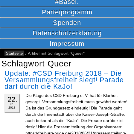
#Basel.
Parteiprogramm
Spenden
Datenschutzerklärung
Impressum
Startseite
/
Artikel mit Schlagwort "Queer"
Schlagwort Queer
Update: #CSD Freiburg 2018 – Die
Versammlungsfreiheit siegt! Parade
darf durch die KaJo!
Die Klage des CSD Freiburg e. V. hat für Klarheit
22.
gesorgt. Versammlungsfreiheit muss gewährt werden!
06.
Da ist das Grundgesetz eindeutig! Die Parade geht
2018
durch die Innenstadt über die Kaiser-Joseph-Straße,
auch bekannt als die "KaJo". Die Freude darüber ist
riesig! Hier die Pressemitteilung der Organisatoren:
https://freiburg-pride.de/2018/06/21/pressemitteilung-