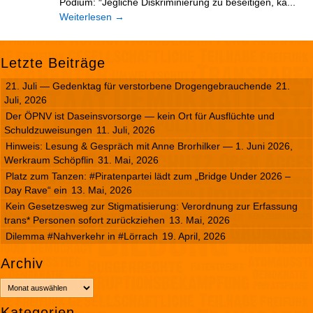
Podium: ″Jegliche Diskriminierung zu beseitigen, ka...
Weiterlesen
→
Letzte Beiträge
21. Juli — Gedenktag für verstorbene Drogengebrauchende
21.
Juli, 2026
Der ÖPNV ist Daseinsvorsorge — kein Ort für Ausflüchte und
Schuldzuweisungen
11. Juli, 2026
Hinweis: Lesung & Gespräch mit Anne Brorhilker — 1. Juni 2026,
Werkraum Schöpflin
31. Mai, 2026
Platz zum Tanzen: #Piratenpartei lädt zum „Bridge Under 2026 –
Day Rave“ ein
13. Mai, 2026
Kein Gesetzesweg zur Stigmatisierung: Verordnung zur Erfassung
trans* Personen sofort zurückziehen
13. Mai, 2026
Dilemma #Nahverkehr in #Lörrach
19. April, 2026
Archiv
A
r
Kategorien
c