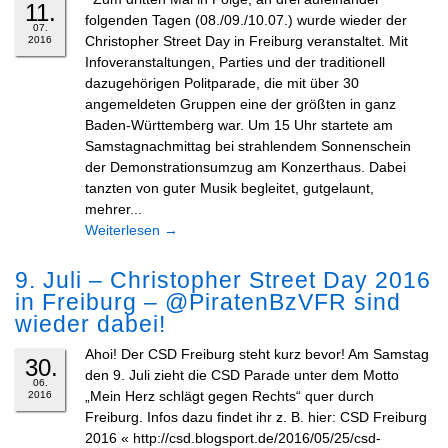
11.
folgenden Tagen (08./09./10.07.) wurde wieder der
07.
Christopher Street Day in Freiburg veranstaltet. Mit
2016
Infoveranstaltungen, Parties und der traditionell
dazugehörigen Politparade, die mit über 30
angemeldeten Gruppen eine der größten in ganz
Baden-Württemberg war. Um 15 Uhr startete am
Samstagnachmittag bei strahlendem Sonnenschein
der Demonstrationsumzug am Konzerthaus. Dabei
tanzten von guter Musik begleitet, gutgelaunt,
mehrer...
Weiterlesen
→
9. Juli – Christopher Street Day 2016
in Freiburg – @PiratenBzVFR sind
wieder dabei!
Ahoi! Der CSD Freiburg steht kurz bevor! Am Samstag
30.
den 9. Juli zieht die CSD Parade unter dem Motto
06.
„Mein Herz schlägt gegen Rechts“ quer durch
2016
Freiburg. Infos dazu findet ihr z. B. hier: CSD Freiburg
2016 « http://csd.blogsport.de/2016/05/25/csd-