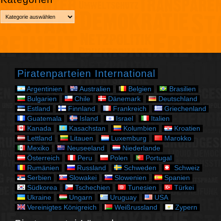
h
K
i
a
v
t
e
g
o
r
Piratenparteien International
i
e
Argentinien
Australien
Belgien
Brasilien
n
Bulgarien
Chile
Dänemark
Deutschland
Estland
Finnland
Frankreich
Griechenland
Guatemala
Island
Israel
Italien
Kanada
Kasachstan
Kolumbien
Kroatien
Lettland
Litauen
Luxemburg
Marokko
Mexiko
Neuseeland
Niederlande
Österreich
Peru
Polen
Portugal
Rumänien
Russland
Schweden
Schweiz
Serbien
Slowakei
Slowenien
Spanien
Südkorea
Tschechien
Tunesien
Türkei
Ukraine
Ungarn
Uruguay
USA
Vereinigtes Königreich
Weißrussland
Zypern