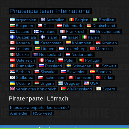
o
r
Piratenparteien International
i
e
Argentinien
Australien
Belgien
Brasilien
n
Bulgarien
Chile
Dänemark
Deutschland
Estland
Finnland
Frankreich
Griechenland
Guatemala
Island
Israel
Italien
Kanada
Kasachstan
Kolumbien
Kroatien
Lettland
Litauen
Luxemburg
Marokko
Mexiko
Neuseeland
Niederlande
Österreich
Peru
Polen
Portugal
Rumänien
Russland
Schweden
Schweiz
Serbien
Slowakei
Slowenien
Spanien
Südkorea
Tschechien
Tunesien
Türkei
Ukraine
Ungarn
Uruguay
USA
Vereinigtes Königreich
Weißrussland
Zypern
Piratenpartei Lörrach
https://piratenpartei-loerrach.de/
Anmelden
RSS-Feed