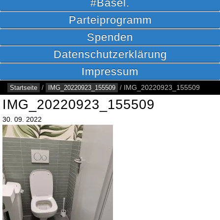
#Basel.
Parteiprogramm
Spenden
Datenschutzerklärung
Impressum
Startseite
/
IMG_20220923_155509
/
IMG_20220923_155509
IMG_20220923_155509
30.
09.
2022