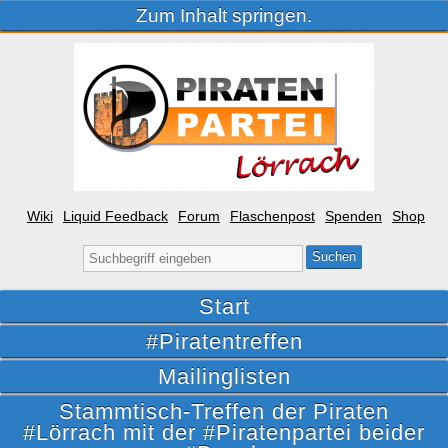
Zum Inhalt springen.
Wiki
Liquid Feedback
Forum
Flaschenpost
Spenden
Shop
Suche
nach:
Start
#Piratentreffen
Mailinglisten
Stammtisch-Treffen der Piraten
#Lörrach mit der #Piratenpartei beider