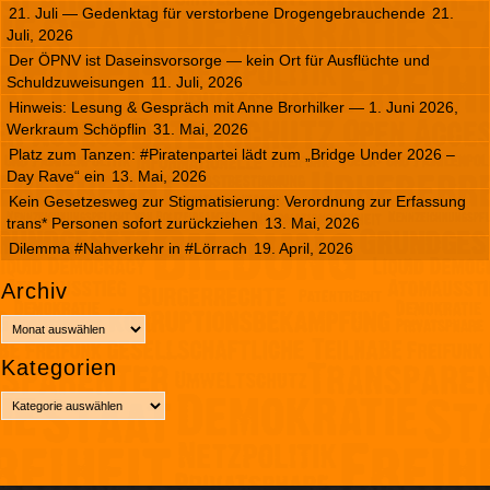
21. Juli — Gedenktag für verstorbene Drogengebrauchende
21.
Juli, 2026
Der ÖPNV ist Daseinsvorsorge — kein Ort für Ausflüchte und
Schuldzuweisungen
11. Juli, 2026
Hinweis: Lesung & Gespräch mit Anne Brorhilker — 1. Juni 2026,
Werkraum Schöpflin
31. Mai, 2026
Platz zum Tanzen: #Piratenpartei lädt zum „Bridge Under 2026 –
Day Rave“ ein
13. Mai, 2026
Kein Gesetzesweg zur Stigmatisierung: Verordnung zur Erfassung
trans* Personen sofort zurückziehen
13. Mai, 2026
Dilemma #Nahverkehr in #Lörrach
19. April, 2026
Archiv
A
r
Kategorien
c
h
K
i
a
v
t
e
g