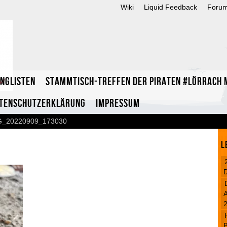
Wiki
Liquid Feedback
Foru
inglisten
Stammtisch-Treffen der Piraten #Lörrach m
tenschutzerklärung
Impressum
G_20220909_173030
L
A
B