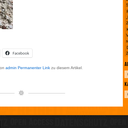
S
„
V
s
Facebook
A
on
admin
Permanenter Link
zu diesem Artikel.
A
r
K
c
h
K
i
a
v
t
e
g
o
r