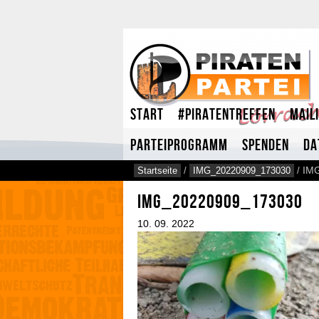
Start
#Piratentreffen
Mail
Parteiprogramm
Spenden
Da
Startseite
/
IMG_20220909_173030
/
IM
IMG_20220909_173030
10.
09.
2022