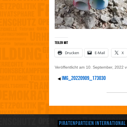
Teilen mit
Drucken
E-Mail
X
Veröffentlicht am
10. September, 2022
v
IMG_20220909_173030
◀
Piratenparteien International