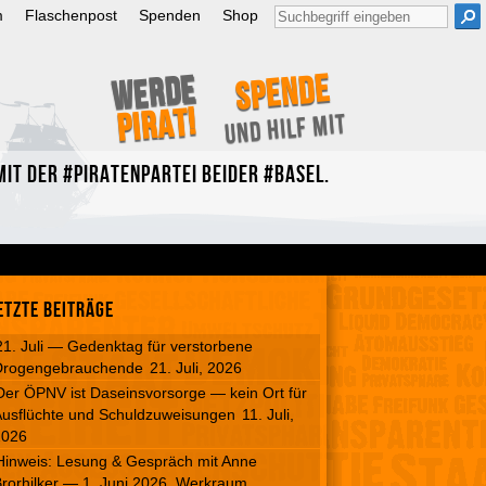
Suche
m
Flaschenpost
Spenden
Shop
nach:
Spende
Werde
Pirat!
und hilf mit
it der #Piratenpartei beider #Basel.
etzte Beiträge
21. Juli — Gedenktag für verstorbene
Drogengebrauchende
21. Juli, 2026
Der ÖPNV ist Daseinsvorsorge — kein Ort für
usflüchte und Schuldzuweisungen
11. Juli,
2026
Hinweis: Lesung & Gespräch mit Anne
rorhilker — 1. Juni 2026, Werkraum