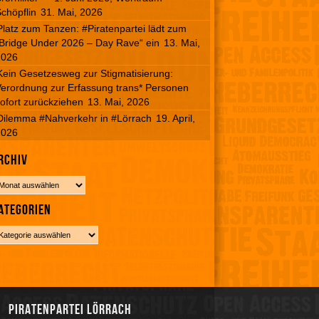
chöpflin
31. Mai, 2026
Platz zum Tanzen: #Piratenpartei lädt zum
Bridge Under 2026 – Day Rave“ ein
13. Mai,
2026
Kein Gesetzesweg zur Stigmatisierung:
erordnung zur Erfassung trans* Personen
ofort zurückziehen
13. Mai, 2026
Dilemma #Nahverkehr in #Lörrach
19. April,
2026
rchiv
ategorien
Piratenpartei Lörrach