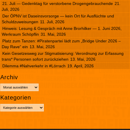
21. Juli — Gedenktag für verstorbene Drogengebrauchende
21.
Juli, 2026
Der ÖPNV ist Daseinsvorsorge — kein Ort für Ausflüchte und
Schuldzuweisungen
11. Juli, 2026
Hinweis: Lesung & Gespräch mit Anne Brorhilker — 1. Juni 2026,
Werkraum Schöpflin
31. Mai, 2026
Platz zum Tanzen: #Piratenpartei lädt zum „Bridge Under 2026 –
Day Rave“ ein
13. Mai, 2026
Kein Gesetzesweg zur Stigmatisierung: Verordnung zur Erfassung
trans* Personen sofort zurückziehen
13. Mai, 2026
Dilemma #Nahverkehr in #Lörrach
19. April, 2026
Archiv
A
r
Kategorien
c
h
K
i
a
v
t
e
g