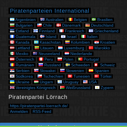
o
r
Piratenparteien International
i
e
Argentinien
Australien
Belgien
Brasilien
n
Bulgarien
Chile
Dänemark
Deutschland
Estland
Finnland
Frankreich
Griechenland
Guatemala
Island
Israel
Italien
Kanada
Kasachstan
Kolumbien
Kroatien
Lettland
Litauen
Luxemburg
Marokko
Mexiko
Neuseeland
Niederlande
Österreich
Peru
Polen
Portugal
Rumänien
Russland
Schweden
Schweiz
Serbien
Slowakei
Slowenien
Spanien
Südkorea
Tschechien
Tunesien
Türkei
Ukraine
Ungarn
Uruguay
USA
Vereinigtes Königreich
Weißrussland
Zypern
Piratenpartei Lörrach
https://piratenpartei-loerrach.de/
Anmelden
RSS-Feed