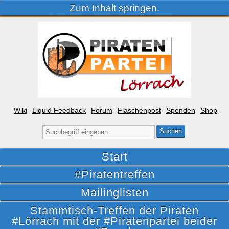
Zum Inhalt springen.
Wiki
Liquid Feedback
Forum
Flaschenpost
Spenden
Shop
Suche
nach:
Start
#Piratentreffen
Mailinglisten
Stammtisch-Treffen der Piraten
#Lörrach mit der #Piratenpartei beider