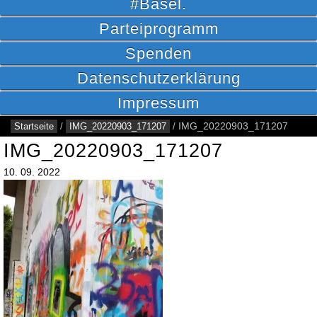
#Basel.
Parteiprogramm
Spenden
Datenschutzerklärung
Impressum
Startseite
/
IMG_20220903_171207
/
IMG_20220903_171207
IMG_20220903_171207
10.
09.
2022