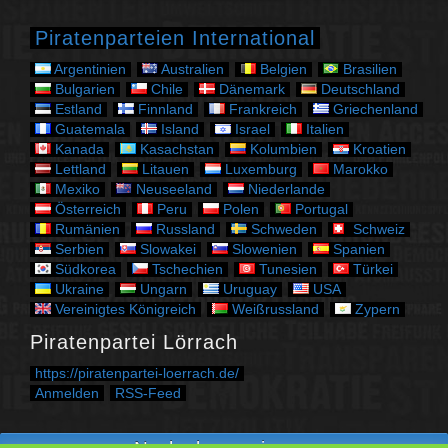
o
r
Piratenparteien International
i
e
Argentinien
Australien
Belgien
Brasilien
n
Bulgarien
Chile
Dänemark
Deutschland
Estland
Finnland
Frankreich
Griechenland
Guatemala
Island
Israel
Italien
Kanada
Kasachstan
Kolumbien
Kroatien
Lettland
Litauen
Luxemburg
Marokko
Mexiko
Neuseeland
Niederlande
Österreich
Peru
Polen
Portugal
Rumänien
Russland
Schweden
Schweiz
Serbien
Slowakei
Slowenien
Spanien
Südkorea
Tschechien
Tunesien
Türkei
Ukraine
Ungarn
Uruguay
USA
Vereinigtes Königreich
Weißrussland
Zypern
Piratenpartei Lörrach
https://piratenpartei-loerrach.de/
Anmelden
RSS-Feed