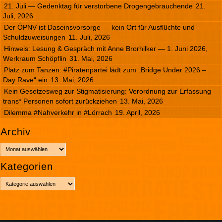
21. Juli — Gedenktag für verstorbene Drogengebrauchende
21.
Juli, 2026
Der ÖPNV ist Daseinsvorsorge — kein Ort für Ausflüchte und
Schuldzuweisungen
11. Juli, 2026
Hinweis: Lesung & Gespräch mit Anne Brorhilker — 1. Juni 2026,
Werkraum Schöpflin
31. Mai, 2026
Platz zum Tanzen: #Piratenpartei lädt zum „Bridge Under 2026 –
Day Rave“ ein
13. Mai, 2026
Kein Gesetzesweg zur Stigmatisierung: Verordnung zur Erfassung
trans* Personen sofort zurückziehen
13. Mai, 2026
Dilemma #Nahverkehr in #Lörrach
19. April, 2026
Archiv
A
r
Kategorien
c
h
K
i
a
v
t
e
g