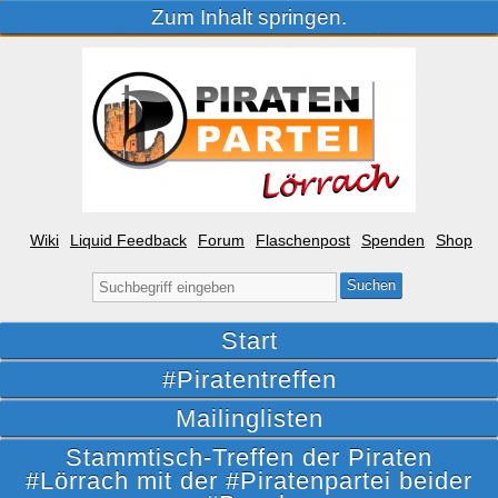
Zum Inhalt springen.
Wiki
Liquid Feedback
Forum
Flaschenpost
Spenden
Shop
Suche
nach:
Start
#Piratentreffen
Mailinglisten
Stammtisch-Treffen der Piraten
#Lörrach mit der #Piratenpartei beider