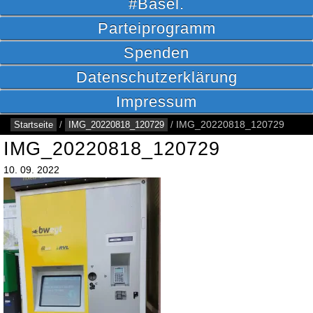
#Basel.
Parteiprogramm
Spenden
Datenschutzerklärung
Impressum
Startseite
/
IMG_20220818_120729
/
IMG_20220818_120729
IMG_20220818_120729
10.
09.
2022