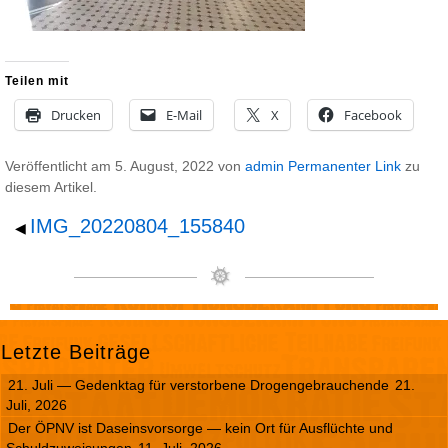
Teilen mit
Drucken
E-Mail
X
Facebook
Veröffentlicht am
5. August, 2022
von
admin
Permanenter Link
zu
diesem Artikel.
IMG_20220804_155840
◀
Letzte Beiträge
21. Juli — Gedenktag für verstorbene Drogengebrauchende
21.
Juli, 2026
Der ÖPNV ist Daseinsvorsorge — kein Ort für Ausflüchte und
Schuldzuweisungen
11. Juli, 2026