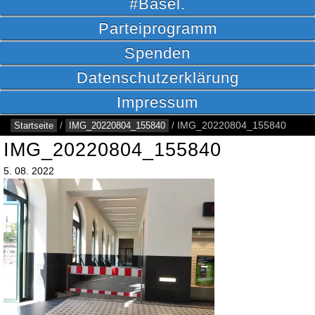
#Basel.
Parteiprogramm
Spenden
Datenschutzerklärung
Impressum
Startseite
/
IMG_20220804_155840
/
IMG_20220804_155840
IMG_20220804_155840
5.
08.
2022