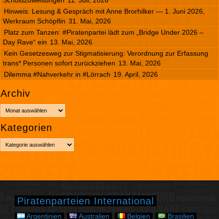
Hinweis: Lesung & Gespräch mit Anne Brorhilker — 1. Juni 2026,
Werkraum Schöpflin
31. Mai, 2026
Platz zum Tanzen: #Piratenpartei lädt zum „Bridge Under 2026 –
Day Rave“ ein
13. Mai, 2026
Kein Gesetzesweg zur Stigmatisierung: Verordnung zur Erfassung
trans* Personen sofort zurückziehen
13. Mai, 2026
Dilemma #Nahverkehr in #Lörrach
19. April, 2026
Archiv
A
r
Kategorien
c
h
K
i
a
v
t
e
g
o
r
Piratenparteien International
i
e
Argentinien
Australien
Belgien
Brasilien