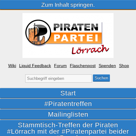
Zum Inhalt springen.
Wiki
Liquid Feedback
Forum
Flaschenpost
Spenden
Shop
Suche
nach:
Start
#Piratentreffen
Mailinglisten
Stammtisch-Treffen der Piraten
#Lörrach mit der #Piratenpartei beider