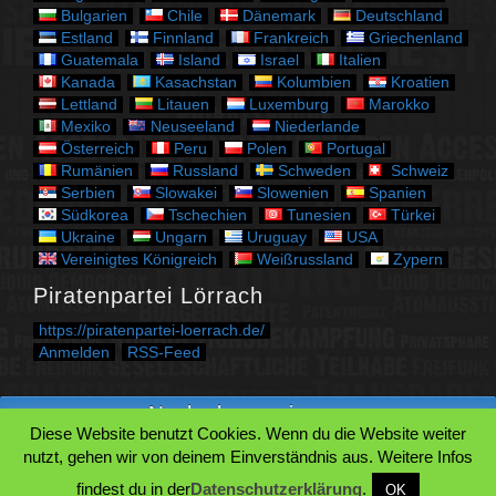
n
Bulgarien
Chile
Dänemark
Deutschland
Estland
Finnland
Frankreich
Griechenland
Guatemala
Island
Israel
Italien
Kanada
Kasachstan
Kolumbien
Kroatien
Lettland
Litauen
Luxemburg
Marokko
Mexiko
Neuseeland
Niederlande
Österreich
Peru
Polen
Portugal
Rumänien
Russland
Schweden
Schweiz
Serbien
Slowakei
Slowenien
Spanien
Südkorea
Tschechien
Tunesien
Türkei
Ukraine
Ungarn
Uruguay
USA
Vereinigtes Königreich
Weißrussland
Zypern
Piratenpartei Lörrach
https://piratenpartei-loerrach.de/
Anmelden
RSS-Feed
Nach oben springen.
Diese Website benutzt Cookies. Wenn du die Website weiter
Zum Beginn des Inhaltes springen.
nutzt, gehen wir von deinem Einverständnis aus. Weitere Infos
Zur Suche springen.
findest du in der
Datenschutzerklärung
.
OK