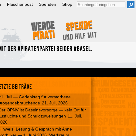
Suche
m
Flaschenpost
Spenden
Shop
nach:
Spende
Werde
Pirat!
und hilf mit
it der #Piratenpartei beider #Basel.
etzte Beiträge
21. Juli — Gedenktag für verstorbene
Drogengebrauchende
21. Juli, 2026
Der ÖPNV ist Daseinsvorsorge — kein Ort für
usflüchte und Schuldzuweisungen
11. Juli,
2026
Hinweis: Lesung & Gespräch mit Anne
rorhilker — 1. Juni 2026, Werkraum