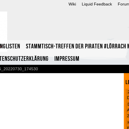
Wiki
Liquid Feedback
Foru
inglisten
Stammtisch-Treffen der Piraten #Lörrach m
tenschutzerklärung
Impressum
G_20220730_174530
L
A
B