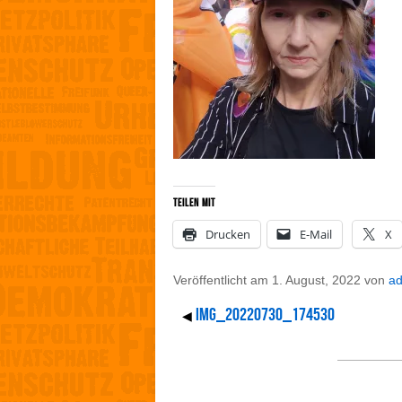
Teilen mit
Drucken
E-Mail
X
Veröffentlicht am
1. August, 2022
von
a
IMG_20220730_174530
◀