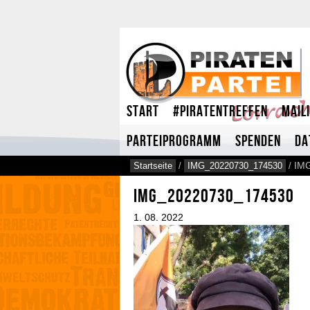
Start
#Piratentreffen
Mail
Parteiprogramm
Spenden
Da
Startseite
/
IMG_20220730_174530
/
IM
IMG_20220730_174530
1.
08.
2022