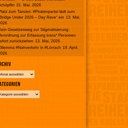
chöpflin
31. Mai, 2026
Platz zum Tanzen: #Piratenpartei lädt zum
Bridge Under 2026 – Day Rave“ ein
13. Mai,
2026
Kein Gesetzesweg zur Stigmatisierung:
erordnung zur Erfassung trans* Personen
ofort zurückziehen
13. Mai, 2026
Dilemma #Nahverkehr in #Lörrach
19. April,
2026
rchiv
ategorien