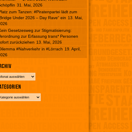
chöpflin
31. Mai, 2026
Platz zum Tanzen: #Piratenpartei lädt zum
Bridge Under 2026 – Day Rave“ ein
13. Mai,
2026
Kein Gesetzesweg zur Stigmatisierung:
erordnung zur Erfassung trans* Personen
ofort zurückziehen
13. Mai, 2026
Dilemma #Nahverkehr in #Lörrach
19. April,
2026
rchiv
ategorien