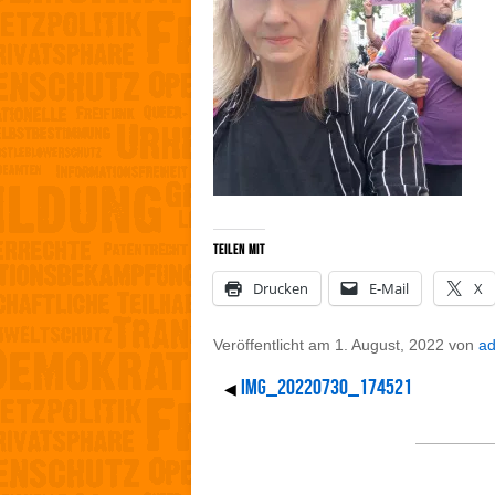
Teilen mit
Drucken
E-Mail
X
Veröffentlicht am
1. August, 2022
von
a
IMG_20220730_174521
◀