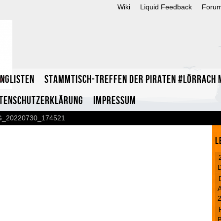
Wiki
Liquid Feedback
Foru
inglisten
Stammtisch-Treffen der Piraten #Lörrach m
tenschutzerklärung
Impressum
G_20220730_174521
L
A
B