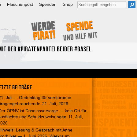
Suche
m
Flaschenpost
Spenden
Shop
nach:
Spende
Werde
Pirat!
und hilf mit
it der #Piratenpartei beider #Basel.
etzte Beiträge
21. Juli — Gedenktag für verstorbene
Drogengebrauchende
21. Juli, 2026
Der ÖPNV ist Daseinsvorsorge — kein Ort für
usflüchte und Schuldzuweisungen
11. Juli,
2026
Hinweis: Lesung & Gespräch mit Anne
rorhilker — 1. Juni 2026, Werkraum