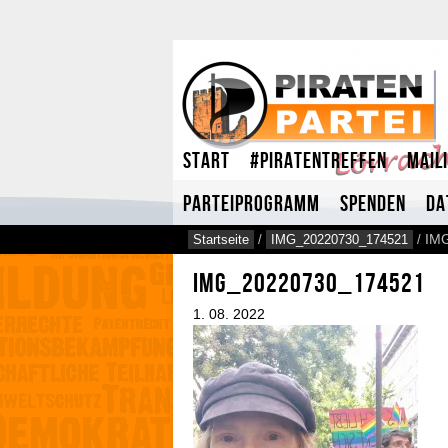
Start
#Piratentreffen
Mail
Parteiprogramm
Spenden
Da
Startseite
/
IMG_20220730_174521
/
IM
IMG_20220730_174521
1.
08.
2022