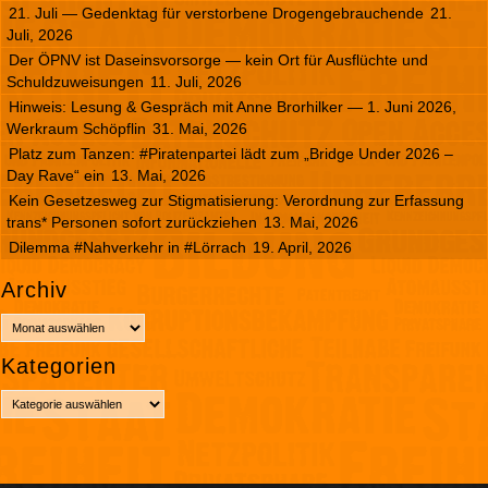
21. Juli — Gedenktag für verstorbene Drogengebrauchende
21.
Juli, 2026
Der ÖPNV ist Daseinsvorsorge — kein Ort für Ausflüchte und
Schuldzuweisungen
11. Juli, 2026
Hinweis: Lesung & Gespräch mit Anne Brorhilker — 1. Juni 2026,
Werkraum Schöpflin
31. Mai, 2026
Platz zum Tanzen: #Piratenpartei lädt zum „Bridge Under 2026 –
Day Rave“ ein
13. Mai, 2026
Kein Gesetzesweg zur Stigmatisierung: Verordnung zur Erfassung
trans* Personen sofort zurückziehen
13. Mai, 2026
Dilemma #Nahverkehr in #Lörrach
19. April, 2026
Archiv
A
r
Kategorien
c
h
K
i
a
v
t
e
g