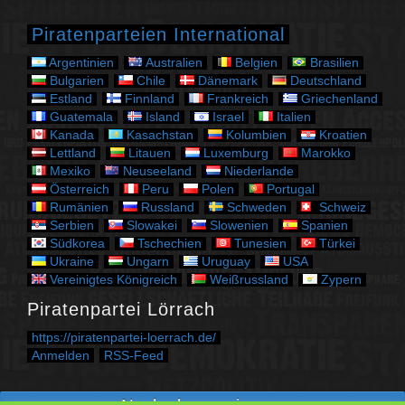
o
r
Piratenparteien International
i
e
Argentinien
Australien
Belgien
Brasilien
n
Bulgarien
Chile
Dänemark
Deutschland
Estland
Finnland
Frankreich
Griechenland
Guatemala
Island
Israel
Italien
Kanada
Kasachstan
Kolumbien
Kroatien
Lettland
Litauen
Luxemburg
Marokko
Mexiko
Neuseeland
Niederlande
Österreich
Peru
Polen
Portugal
Rumänien
Russland
Schweden
Schweiz
Serbien
Slowakei
Slowenien
Spanien
Südkorea
Tschechien
Tunesien
Türkei
Ukraine
Ungarn
Uruguay
USA
Vereinigtes Königreich
Weißrussland
Zypern
Piratenpartei Lörrach
https://piratenpartei-loerrach.de/
Anmelden
RSS-Feed