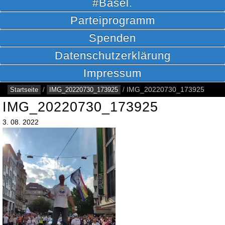
#Basel.
Parteiprogramm
Spenden
Datenschutzerklärung
Impressum
Startseite
/
IMG_20220730_173925
/
IMG_20220730_173925
IMG_20220730_173925
3.
08.
2022