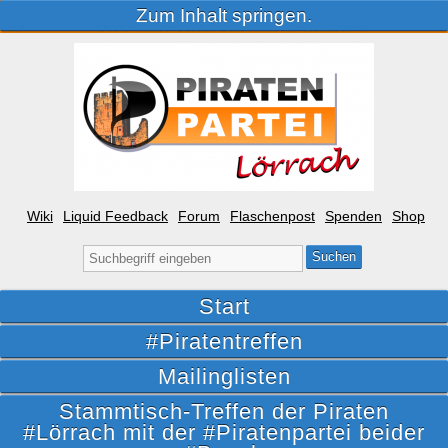
Zum Inhalt springen.
Wiki
Liquid Feedback
Forum
Flaschenpost
Spenden
Shop
Suche
nach:
Start
#Piratentreffen
Mailinglisten
Stammtisch-Treffen der Piraten
#Lörrach mit der #Piratenpartei beider