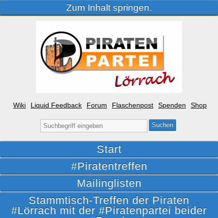
Zum Inhalt springen.
Wiki
Liquid Feedback
Forum
Flaschenpost
Spenden
Shop
Suche
nach:
Start
#Piratentreffen
Mailinglisten
Stammtisch-Treffen der Piraten
#Lörrach mit der #Piratenpartei beider