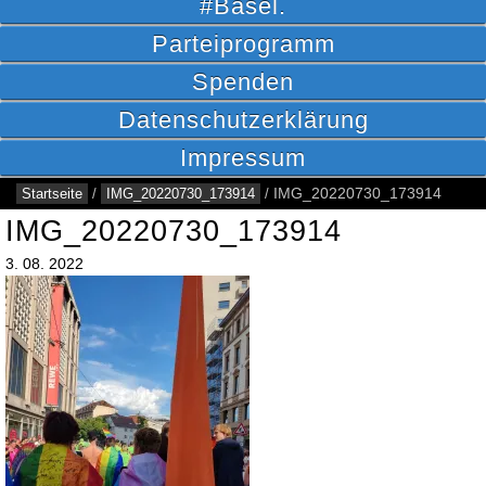
#Basel.
Parteiprogramm
Spenden
Datenschutzerklärung
Impressum
Startseite
/
IMG_20220730_173914
/
IMG_20220730_173914
IMG_20220730_173914
3.
08.
2022