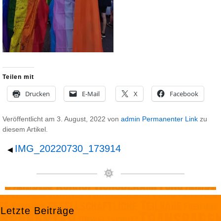
Teilen mit
Drucken
E-Mail
X
Facebook
Veröffentlicht am
3. August, 2022
von
admin
Permanenter Link
zu
diesem Artikel.
IMG_20220730_173914
◀
Letzte Beiträge