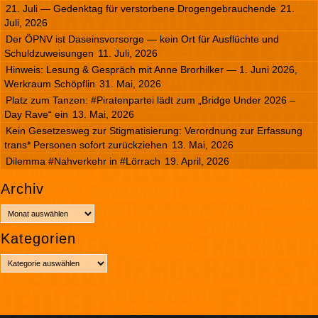
21. Juli — Gedenktag für verstorbene Drogengebrauchende
21.
Juli, 2026
Der ÖPNV ist Daseinsvorsorge — kein Ort für Ausflüchte und
Schuldzuweisungen
11. Juli, 2026
Hinweis: Lesung & Gespräch mit Anne Brorhilker — 1. Juni 2026,
Werkraum Schöpflin
31. Mai, 2026
Platz zum Tanzen: #Piratenpartei lädt zum „Bridge Under 2026 –
Day Rave“ ein
13. Mai, 2026
Kein Gesetzesweg zur Stigmatisierung: Verordnung zur Erfassung
trans* Personen sofort zurückziehen
13. Mai, 2026
Dilemma #Nahverkehr in #Lörrach
19. April, 2026
Archiv
A
r
Kategorien
c
h
K
i
a
v
t
e
g