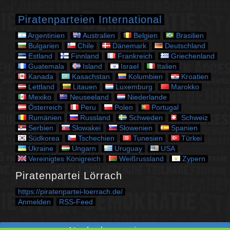
o
r
Piratenparteien International
i
e
Argentinien
Australien
Belgien
Brasilien
n
Bulgarien
Chile
Dänemark
Deutschland
Estland
Finnland
Frankreich
Griechenland
Guatemala
Island
Israel
Italien
Kanada
Kasachstan
Kolumbien
Kroatien
Lettland
Litauen
Luxemburg
Marokko
Mexiko
Neuseeland
Niederlande
Österreich
Peru
Polen
Portugal
Rumänien
Russland
Schweden
Schweiz
Serbien
Slowakei
Slowenien
Spanien
Südkorea
Tschechien
Tunesien
Türkei
Ukraine
Ungarn
Uruguay
USA
Vereinigtes Königreich
Weißrussland
Zypern
Piratenpartei Lörrach
https://piratenpartei-loerrach.de/
Anmelden
RSS-Feed