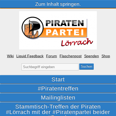
Zum Inhalt springen.
Wiki
Liquid Feedback
Forum
Flaschenpost
Spenden
Shop
Suche
nach:
Start
#Piratentreffen
Mailinglisten
Stammtisch-Treffen der Piraten
#Lörrach mit der #Piratenpartei beider