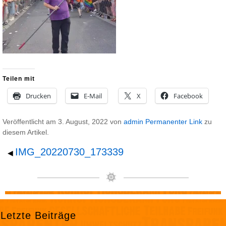
Teilen mit
Drucken
E-Mail
X
Facebook
Veröffentlicht am
3. August, 2022
von
admin
Permanenter Link
zu
diesem Artikel.
IMG_20220730_173339
◀
Letzte Beiträge