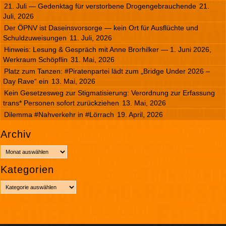
21. Juli — Gedenktag für verstorbene Drogengebrauchende
21.
Juli, 2026
Der ÖPNV ist Daseinsvorsorge — kein Ort für Ausflüchte und
Schuldzuweisungen
11. Juli, 2026
Hinweis: Lesung & Gespräch mit Anne Brorhilker — 1. Juni 2026,
Werkraum Schöpflin
31. Mai, 2026
Platz zum Tanzen: #Piratenpartei lädt zum „Bridge Under 2026 –
Day Rave“ ein
13. Mai, 2026
Kein Gesetzesweg zur Stigmatisierung: Verordnung zur Erfassung
trans* Personen sofort zurückziehen
13. Mai, 2026
Dilemma #Nahverkehr in #Lörrach
19. April, 2026
Archiv
A
r
Kategorien
c
h
K
i
a
v
t
e
g