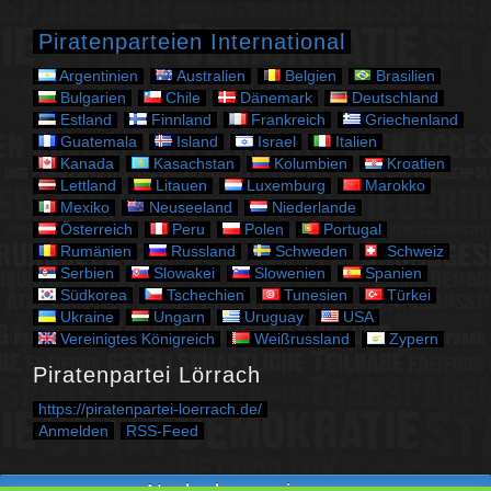
o
r
Piratenparteien International
i
e
Argentinien
Australien
Belgien
Brasilien
n
Bulgarien
Chile
Dänemark
Deutschland
Estland
Finnland
Frankreich
Griechenland
Guatemala
Island
Israel
Italien
Kanada
Kasachstan
Kolumbien
Kroatien
Lettland
Litauen
Luxemburg
Marokko
Mexiko
Neuseeland
Niederlande
Österreich
Peru
Polen
Portugal
Rumänien
Russland
Schweden
Schweiz
Serbien
Slowakei
Slowenien
Spanien
Südkorea
Tschechien
Tunesien
Türkei
Ukraine
Ungarn
Uruguay
USA
Vereinigtes Königreich
Weißrussland
Zypern
Piratenpartei Lörrach
https://piratenpartei-loerrach.de/
Anmelden
RSS-Feed