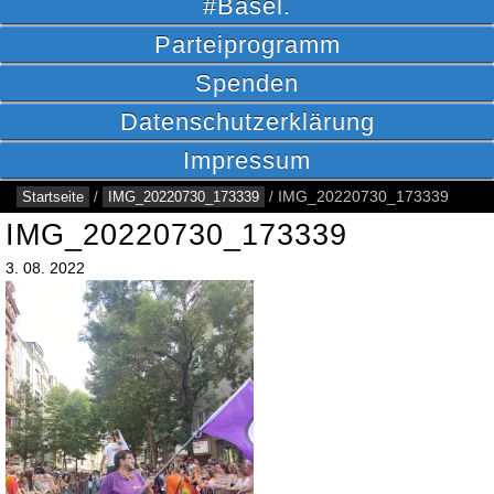
#Basel.
Parteiprogramm
Spenden
Datenschutzerklärung
Impressum
Startseite
/
IMG_20220730_173339
/
IMG_20220730_173339
IMG_20220730_173339
3.
08.
2022