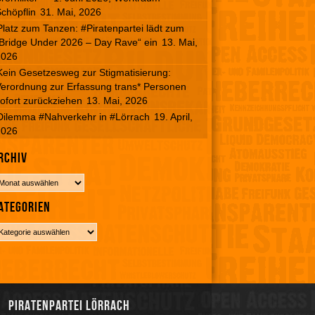
chöpflin
31. Mai, 2026
Platz zum Tanzen: #Piratenpartei lädt zum
Bridge Under 2026 – Day Rave“ ein
13. Mai,
2026
Kein Gesetzesweg zur Stigmatisierung:
erordnung zur Erfassung trans* Personen
ofort zurückziehen
13. Mai, 2026
Dilemma #Nahverkehr in #Lörrach
19. April,
2026
rchiv
ategorien
Piratenpartei Lörrach