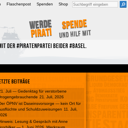
Suche
m
Flaschenpost
Spenden
Shop
nach:
Spende
Werde
Pirat!
und hilf mit
it der #Piratenpartei beider #Basel.
etzte Beiträge
21. Juli — Gedenktag für verstorbene
Drogengebrauchende
21. Juli, 2026
Der ÖPNV ist Daseinsvorsorge — kein Ort für
usflüchte und Schuldzuweisungen
11. Juli,
2026
Hinweis: Lesung & Gespräch mit Anne
rorhilker — 1. Juni 2026, Werkraum