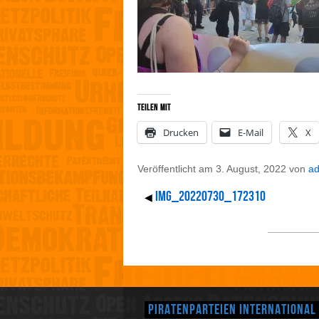
Teilen mit
Drucken
E-Mail
X
Veröffentlicht am
3. August, 2022
von
a
IMG_20220730_172310
◀
Piratenparteien International