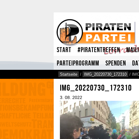
Start
#Piratentreffen
Mail
Parteiprogramm
Spenden
Da
Startseite
/
IMG_20220730_172310
/
IM
IMG_20220730_172310
3.
08.
2022