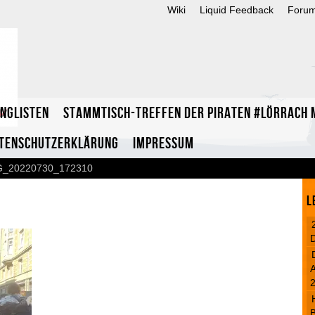
Wiki
Liquid Feedback
Foru
inglisten
Stammtisch-Treffen der Piraten #Lörrach m
tenschutzerklärung
Impressum
G_20220730_172310
L
A
B