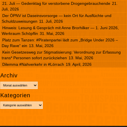
21. Juli — Gedenktag für verstorbene Drogengebrauchende
21.
Juli, 2026
Der ÖPNV ist Daseinsvorsorge — kein Ort für Ausflüchte und
Schuldzuweisungen
11. Juli, 2026
Hinweis: Lesung & Gespräch mit Anne Brorhilker — 1. Juni 2026,
Werkraum Schöpflin
31. Mai, 2026
Platz zum Tanzen: #Piratenpartei lädt zum „Bridge Under 2026 –
Day Rave“ ein
13. Mai, 2026
Kein Gesetzesweg zur Stigmatisierung: Verordnung zur Erfassung
trans* Personen sofort zurückziehen
13. Mai, 2026
Dilemma #Nahverkehr in #Lörrach
19. April, 2026
Archiv
A
r
Kategorien
c
h
K
i
a
v
t
e
g