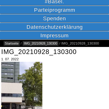
#Basel.
Parteiprogramm
Spenden
Datenschutzerklärung
Impressum
Startseite
/
IMG_20210928_130300
/
IMG_20210928_130300
IMG_20210928_130300
1.
07.
2022