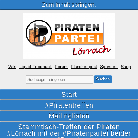
Zum Inhalt springen.
Wiki
Liquid Feedback
Forum
Flaschenpost
Spenden
Shop
Suche
nach:
Start
#Piratentreffen
Mailinglisten
Stammtisch-Treffen der Piraten
#Lörrach mit der #Piratenpartei beider