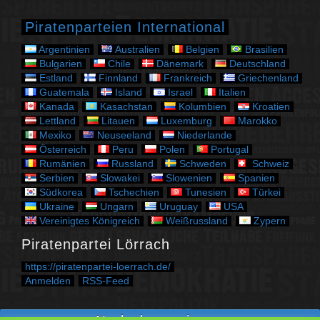
o
r
Piratenparteien International
i
e
Argentinien
Australien
Belgien
Brasilien
n
Bulgarien
Chile
Dänemark
Deutschland
Estland
Finnland
Frankreich
Griechenland
Guatemala
Island
Israel
Italien
Kanada
Kasachstan
Kolumbien
Kroatien
Lettland
Litauen
Luxemburg
Marokko
Mexiko
Neuseeland
Niederlande
Österreich
Peru
Polen
Portugal
Rumänien
Russland
Schweden
Schweiz
Serbien
Slowakei
Slowenien
Spanien
Südkorea
Tschechien
Tunesien
Türkei
Ukraine
Ungarn
Uruguay
USA
Vereinigtes Königreich
Weißrussland
Zypern
Piratenpartei Lörrach
https://piratenpartei-loerrach.de/
Anmelden
RSS-Feed