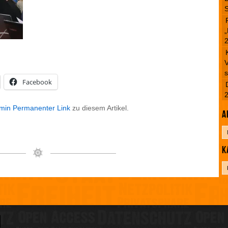
S
„
V
s
Facebook
min
Permanenter Link
zu diesem Artikel.
A
A
r
K
c
h
K
i
a
v
t
e
g
o
r