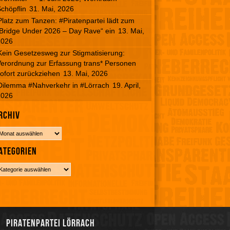
chöpflin
31. Mai, 2026
Platz zum Tanzen: #Piratenpartei lädt zum
Bridge Under 2026 – Day Rave“ ein
13. Mai,
2026
Kein Gesetzesweg zur Stigmatisierung:
erordnung zur Erfassung trans* Personen
ofort zurückziehen
13. Mai, 2026
Dilemma #Nahverkehr in #Lörrach
19. April,
2026
rchiv
ategorien
Piratenpartei Lörrach