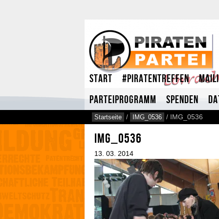
Start
#Piratentreffen
Mail
Parteiprogramm
Spenden
Da
Startseite
/
IMG_0536
/
IMG_0536
IMG_0536
13.
03.
2014