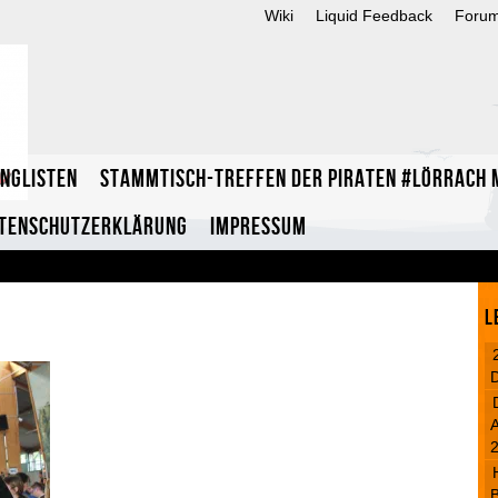
Wiki
Liquid Feedback
Foru
inglisten
Stammtisch-Treffen der Piraten #Lörrach m
tenschutzerklärung
Impressum
L
A
B