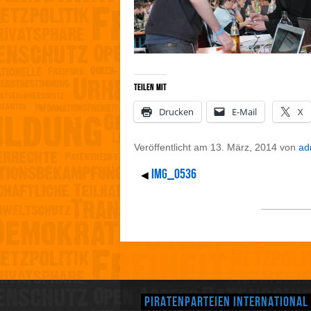
Teilen mit
Drucken
E-Mail
X
Veröffentlicht am
13. März, 2014
von
ad
IMG_0536
◀
Piratenparteien International