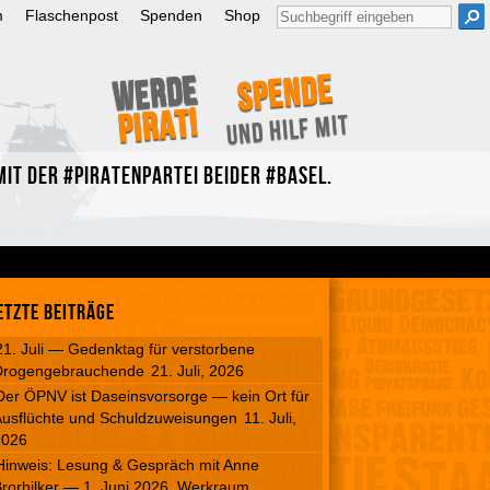
Suche
m
Flaschenpost
Spenden
Shop
nach:
Spende
Werde
Pirat!
und hilf mit
it der #Piratenpartei beider #Basel.
etzte Beiträge
21. Juli — Gedenktag für verstorbene
Drogengebrauchende
21. Juli, 2026
Der ÖPNV ist Daseinsvorsorge — kein Ort für
usflüchte und Schuldzuweisungen
11. Juli,
2026
Hinweis: Lesung & Gespräch mit Anne
rorhilker — 1. Juni 2026, Werkraum