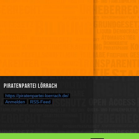
Piratenpartei Lörrach
https://piratenpartei-loerrach.de/
Anmelden
RSS-Feed