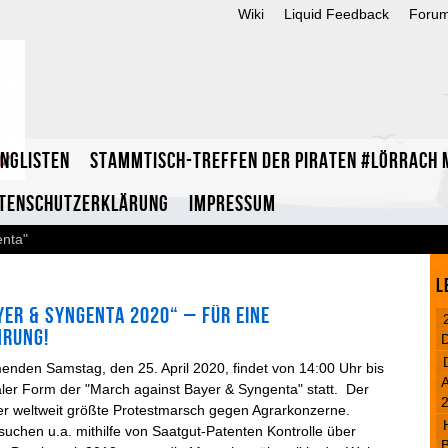
Wiki
Liquid Feedback
Foru
inglisten
Stammtisch-Treffen der Piraten #Lörrach m
tenschutzerklärung
Impressum
enta"
L
yer & Syngenta 2020“ – Für eine
hrung!
nden Samstag, den 25. April 2020, findet von 14:00 Uhr bis
A
taler Form der "March against Bayer & Syngenta" statt. Der
der weltweit größte Protestmarsch gegen Agrarkonzerne.
suchen u.a. mithilfe von Saatgut-Patenten Kontrolle über
B