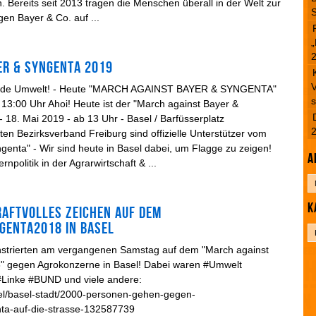
 Bereits seit 2013 tragen die Menschen überall in der Welt zur
S
en Bayer & Co. auf ...
„
er & Syngenta 2019
V
sunde Umwelt! - Heute "MARCH AGAINST BAYER & SYNGENTA"
s
b 13:00 Uhr Ahoi! Heute ist der "March against Bayer &
 18. Mai 2019 - ab 13 Uhr - Basel / Barfüsserplatz
ten Bezirksverband Freiburg sind offizielle Unterstützer vom
genta" - Wir sind heute in Basel dabei, um Flagge zu zeigen!
A
politik in der Agrarwirtschaft & ...
A
r
K
c
raftvolles Zeichen auf dem
h
enta2018 in Basel
K
i
a
v
trierten am vergangenen Samstag auf dem "March against
t
 gegen Agrokonzerne in Basel! Dabei waren #Umwelt
e
 #Linke #BUND und viele andere:
g
sel/basel-stadt/2000-personen-gehen-gegen-
o
ta-auf-die-strasse-132587739
r