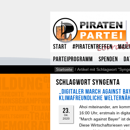
Start
#Piratentreffen
Mail
Parteiprogramm
Spenden
Da
Startseite
/
Artikel mit Schlagwort "Syng
Schlagwort Syngenta
„Digitaler March against Ba
Klimafreundliche Welternä
Ahoi miteinander, am komme
23.
16:00 Uhr, erstmals in digi
04.
"March against Bayer" ist 
2020
Diese Wirtschaftsriesen ver