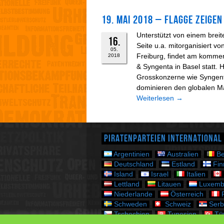
19. Mai 2018 – Flagge zeig
Unterstützt von einem brei
16.
Seite u.a. mitorganisiert v
05.
Freiburg, findet am komme
2018
& Syngenta in Basel statt. 
Grosskonzerne wie Syngen
dominieren den globalen Mar
Weiterlesen
→
Piratenparteien International
Argentinien
Australien
Be
Deutschland
Estland
Fin
Island
Israel
Italien
Lettland
Litauen
Luxemb
Niederlande
Österreich
P
Schweden
Schweiz
Serb
Tschechien
Tunesien
Tür