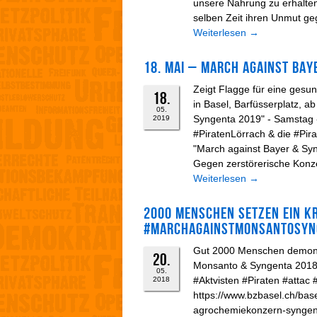
unsere Nahrung zu erhalten.
selben Zeit ihren Unmut geg
Weiterlesen
→
18. Mai – March against Bay
Zeigt Flagge für eine ge
18.
in Basel, Barfüsserplatz, a
05.
Syngenta 2019" - Samstag -
2019
#PiratenLörrach & die #Pira
"March against Bayer & Syn
Gegen zerstörerische Konzern
Weiterlesen
→
2000 Menschen setzen ein k
#MarchagainstMonsantoSyng
Gut 2000 Menschen demons
20.
Monsanto & Syngenta 2018"
05.
#Aktvisten #Piraten #attac
2018
https://www.bzbasel.ch/ba
agrochemiekonzern-syngen