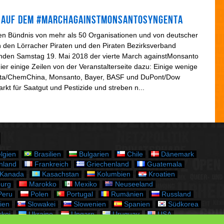
i
e
en auf dem #MarchagainstMonsantoSyngenta
n
ten Bündnis von mehr als 50 Organisationen und von deutscher
on den Lörracher Piraten und den Piraten Bezirksverband
nden Samstag 19. Mai 2018 der vierte March againstMonsanto
Hier einige Zeilen von der Veranstalterseite dazu: Einige wenige
ta/ChemChina, Monsanto, Bayer, BASF und DuPont/Dow
kt für Saatgut und Pestizide und streben n...
lgien
Brasilien
Bulgarien
Chile
Dänemark
nland
Frankreich
Griechenland
Guatemala
Kanada
Kasachstan
Kolumbien
Kroatien
urg
Marokko
Mexiko
Neuseeland
eru
Polen
Portugal
Rumänien
Russland
ien
Slowakei
Slowenien
Spanien
Südkorea
kei
Ukraine
Ungarn
Uruguay
USA