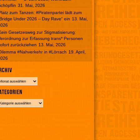
chöpflin
31. Mai, 2026
Platz zum Tanzen: #Piratenpartei lädt zum
Bridge Under 2026 – Day Rave“ ein
13. Mai,
2026
Kein Gesetzesweg zur Stigmatisierung:
erordnung zur Erfassung trans* Personen
ofort zurückziehen
13. Mai, 2026
Dilemma #Nahverkehr in #Lörrach
19. April,
2026
rchiv
ategorien