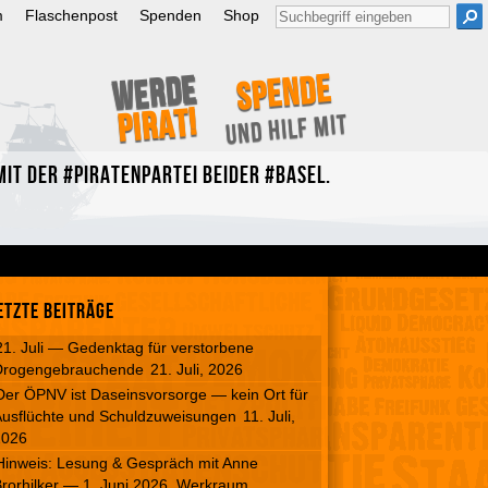
Suche
m
Flaschenpost
Spenden
Shop
nach:
Spende
Werde
Pirat!
und hilf mit
it der #Piratenpartei beider #Basel.
etzte Beiträge
21. Juli — Gedenktag für verstorbene
Drogengebrauchende
21. Juli, 2026
Der ÖPNV ist Daseinsvorsorge — kein Ort für
usflüchte und Schuldzuweisungen
11. Juli,
2026
Hinweis: Lesung & Gespräch mit Anne
rorhilker — 1. Juni 2026, Werkraum