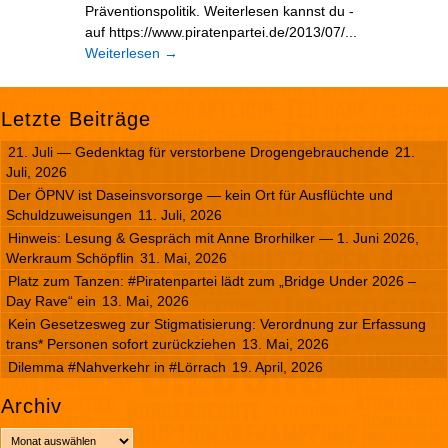
Präventionspolitik. Weiterlesen kannst du -
auf https://www.piratenpartei.de/2013/07/...
Weiterlesen
→
Letzte Beiträge
21. Juli — Gedenktag für verstorbene Drogengebrauchende
21.
Juli, 2026
Der ÖPNV ist Daseinsvorsorge — kein Ort für Ausflüchte und
Schuldzuweisungen
11. Juli, 2026
Hinweis: Lesung & Gespräch mit Anne Brorhilker — 1. Juni 2026,
Werkraum Schöpflin
31. Mai, 2026
Platz zum Tanzen: #Piratenpartei lädt zum „Bridge Under 2026 –
Day Rave“ ein
13. Mai, 2026
Kein Gesetzesweg zur Stigmatisierung: Verordnung zur Erfassung
trans* Personen sofort zurückziehen
13. Mai, 2026
Dilemma #Nahverkehr in #Lörrach
19. April, 2026
Archiv
A