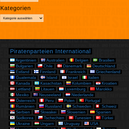
r
Kategorien
c
h
K
i
a
v
t
e
g
o
r
Piratenparteien International
i
e
Argentinien
Australien
Belgien
Brasilien
n
Bulgarien
Chile
Dänemark
Deutschland
Estland
Finnland
Frankreich
Griechenland
Guatemala
Island
Israel
Italien
Kanada
Kasachstan
Kolumbien
Kroatien
Lettland
Litauen
Luxemburg
Marokko
Mexiko
Neuseeland
Niederlande
Österreich
Peru
Polen
Portugal
Rumänien
Russland
Schweden
Schweiz
Serbien
Slowakei
Slowenien
Spanien
Südkorea
Tschechien
Tunesien
Türkei
Ukraine
Ungarn
Uruguay
USA