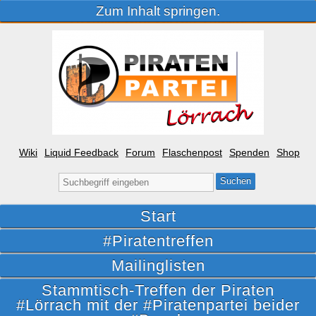
Zum Inhalt springen.
Wiki
Liquid Feedback
Forum
Flaschenpost
Spenden
Shop
Suche
nach:
Start
#Piratentreffen
Mailinglisten
Stammtisch-Treffen der Piraten
#Lörrach mit der #Piratenpartei beider