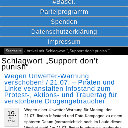
#Basel.
Parteiprogramm
Spenden
Datenschutzerklärung
Impressum
Startseite
/
Artikel mit Schlagwort "„Support don’t punish“"
Schlagwort „Support don’t
punish“
Wegen Unwetter-Warnung
verschoben! / 21.07. – Piraten und
Linke veranstalten Infostand zum
Protest-, Aktions- und Trauertag für
verstorbene Drogengebraucher
Wegen einer Unwetter-Warnung für Montag, den
19.
21.07. finden Infostand und Foto-Kampagne zu einem
07.
späteren Datum (voraussichtlich noch im Laufe dieser
2014
Woche) statt! Am 21.07. findet bundesweit wieder der