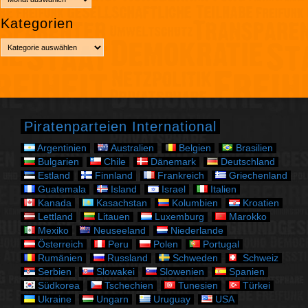
r
Kategorien
c
h
K
i
a
v
t
e
g
o
r
Piratenparteien International
i
e
Argentinien
Australien
Belgien
Brasilien
n
Bulgarien
Chile
Dänemark
Deutschland
Estland
Finnland
Frankreich
Griechenland
Guatemala
Island
Israel
Italien
Kanada
Kasachstan
Kolumbien
Kroatien
Lettland
Litauen
Luxemburg
Marokko
Mexiko
Neuseeland
Niederlande
Österreich
Peru
Polen
Portugal
Rumänien
Russland
Schweden
Schweiz
Serbien
Slowakei
Slowenien
Spanien
Südkorea
Tschechien
Tunesien
Türkei
Ukraine
Ungarn
Uruguay
USA