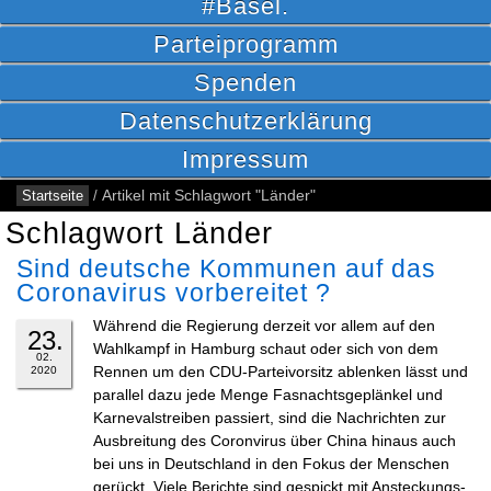
#Basel.
Parteiprogramm
Spenden
Datenschutzerklärung
Impressum
Startseite
/
Artikel mit Schlagwort "Länder"
Schlagwort Länder
Sind deutsche Kommunen auf das
Coronavirus vorbereitet ?
Während die Regierung derzeit vor allem auf den
23.
Wahlkampf in Hamburg schaut oder sich von dem
02.
Rennen um den CDU-Parteivorsitz ablenken lässt und
2020
parallel dazu jede Menge Fasnachtsgeplänkel und
Karnevalstreiben passiert, sind die Nachrichten zur
Ausbreitung des Coronvirus über China hinaus auch
bei uns in Deutschland in den Fokus der Menschen
gerückt. Viele Berichte sind gespickt mit Ansteckungs-,