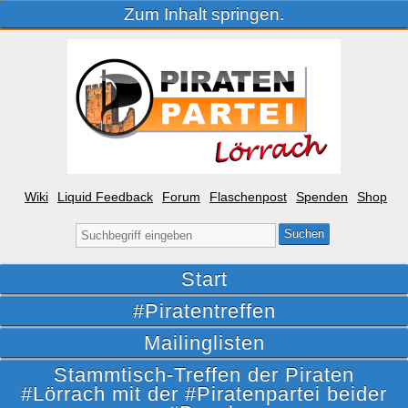
Zum Inhalt springen.
Wiki
Liquid Feedback
Forum
Flaschenpost
Spenden
Shop
Suche
nach:
Start
#Piratentreffen
Mailinglisten
Stammtisch-Treffen der Piraten
#Lörrach mit der #Piratenpartei beider