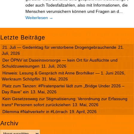
oder auch Todesfallzahlen, also mit Informationen, die
Menschen verunsichern können und Fragen an d...
Weiterlesen
→
Letzte Beiträge
21. Juli — Gedenktag für verstorbene Drogengebrauchende
21.
Juli, 2026
Der ÖPNV ist Daseinsvorsorge — kein Ort für Ausflüchte und
Schuldzuweisungen
11. Juli, 2026
Hinweis: Lesung & Gespräch mit Anne Brorhilker — 1. Juni 2026,
Werkraum Schöpflin
31. Mai, 2026
Platz zum Tanzen: #Piratenpartei lädt zum „Bridge Under 2026 –
Day Rave“ ein
13. Mai, 2026
Kein Gesetzesweg zur Stigmatisierung: Verordnung zur Erfassung
trans* Personen sofort zurückziehen
13. Mai, 2026
Dilemma #Nahverkehr in #Lörrach
19. April, 2026
Archiv
A