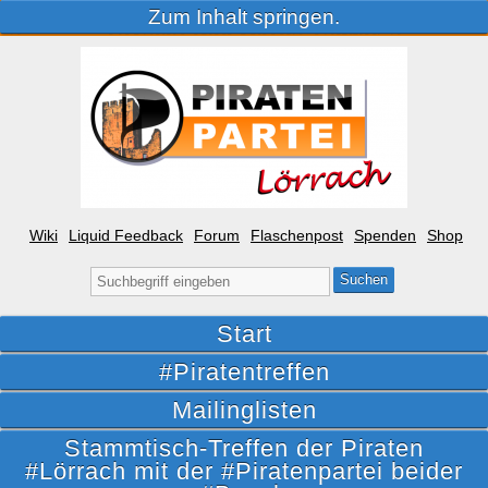
Zum Inhalt springen.
Wiki
Liquid Feedback
Forum
Flaschenpost
Spenden
Shop
Suche
nach:
Start
#Piratentreffen
Mailinglisten
Stammtisch-Treffen der Piraten
#Lörrach mit der #Piratenpartei beider