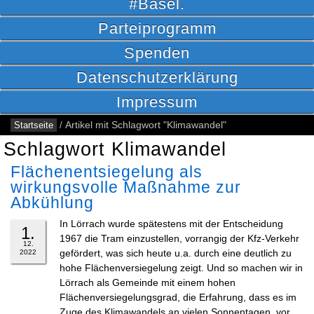
#Basel.
Parteiprogramm
Spenden
Datenschutzerklärung
Impressum
Startseite
/
Artikel mit Schlagwort "Klimawandel"
Schlagwort Klimawandel
Flächenentsiegelung als
wirkungsvolle Maßnahme zur
Abkühlung
In Lörrach wurde spätestens mit der Entscheidung
1.
1967 die Tram einzustellen, vorrangig der Kfz-Verkehr
12.
gefördert, was sich heute u.a. durch eine deutlich zu
2022
hohe Flächenversiegelung zeigt. Und so machen wir in
Lörrach als Gemeinde mit einem hohen
Flächenversiegelungsgrad, die Erfahrung, dass es im
Zuge des Klimawandels an vielen Sonnentagen, vor