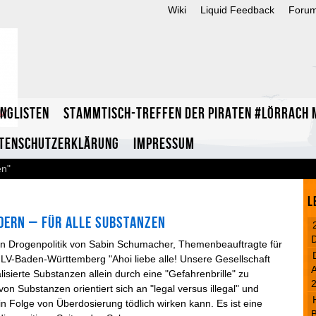
Wiki
Liquid Feedback
Foru
inglisten
Stammtisch-Treffen der Piraten #Lörrach m
tenschutzerklärung
Impressum
en"
L
ndern – für alle Substanzen
en Drogenpolitik von Sabin Schumacher, Themenbeauftragte für
i LV-Baden-Württemberg "Ahoi liebe alle! Unsere Gesellschaft
A
galisierte Substanzen allein durch eine "Gefahrenbrille" zu
on Substanzen orientiert sich an "legal versus illegal" und
n Folge von Überdosierung tödlich wirken kann. Es ist eine
B