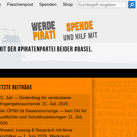
Suche
m
Flaschenpost
Spenden
Shop
nach:
Spende
Werde
Pirat!
und hilf mit
it der #Piratenpartei beider #Basel.
etzte Beiträge
21. Juli — Gedenktag für verstorbene
Drogengebrauchende
21. Juli, 2026
Der ÖPNV ist Daseinsvorsorge — kein Ort für
usflüchte und Schuldzuweisungen
11. Juli,
2026
Hinweis: Lesung & Gespräch mit Anne
rorhilker — 1. Juni 2026, Werkraum