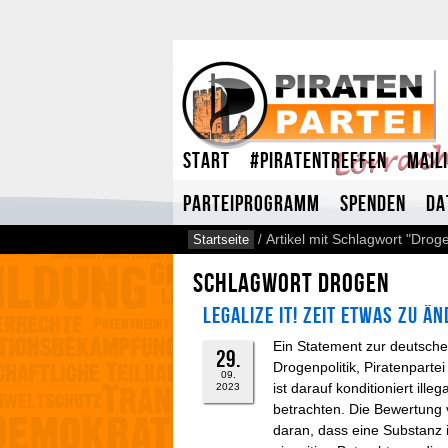
Start
#Piratentreffen
Mail
Parteiprogramm
Spenden
Da
Startseite
/
Artikel mit Schlagwort "Drog
Schlagwort Drogen
Legalize it! Zeit etwas zu ä
Ein Statement zur deutsch
29.
Drogenpolitik, Piratenparte
09.
ist darauf konditioniert ille
2023
betrachten. Die Bewertung v
daran, dass eine Substanz i