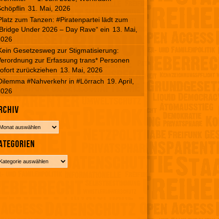
chöpflin
31. Mai, 2026
Platz zum Tanzen: #Piratenpartei lädt zum
Bridge Under 2026 – Day Rave“ ein
13. Mai,
2026
Kein Gesetzesweg zur Stigmatisierung:
erordnung zur Erfassung trans* Personen
ofort zurückziehen
13. Mai, 2026
Dilemma #Nahverkehr in #Lörrach
19. April,
2026
rchiv
ategorien