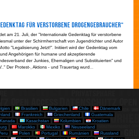
i
e
n
 Gedenktag für verstorbene Drogengebraucher“
det am 21. Juli, der "Internationale Gedenktag für verstorbene
iesmal unter der Schirmherrschaft von Jugendrichter und Autor
tto "Legalisierung Jetzt!". Initiiert wird der Gedenktag vom
 und Angehörigen für humane und akzeptierende
ndesverband der Junkies, Ehemaligen und Substituierten" und
.." Der Protest-, Aktions - und Trauertag wurd...
lgien
Brasilien
Bulgarien
Chile
Dänemark
nland
Frankreich
Griechenland
Guatemala
Kanada
Kasachstan
Kolumbien
Kroatien
urg
Marokko
Mexiko
Neuseeland
eru
Polen
Portugal
Rumänien
Russland