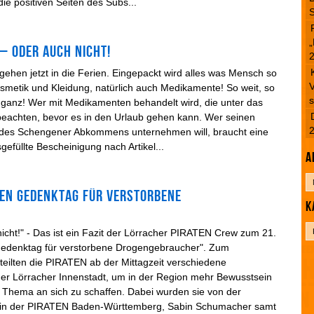
die positiven Seiten des Subs...
S
„
 – Oder auch nicht!
e gehen jetzt in die Ferien. Eingepackt wird alles was Mensch so
V
metik und Kleidung, natürlich auch Medikamente! So weit, so
s
t ganz! Wer mit Medikamenten behandelt wird, die unter das
beachten, bevor es in den Urlaub gehen kann. Wer seinen
r des Schengener Abkommens unternehmen will, braucht eine
efüllte Bescheinigung nach Artikel...
A
A
len Gedenktag für verstorbene
r
K
c
h
K
i
icht!" - Das ist ein Fazit der Lörracher PIRATEN Crew zum 21.
a
v
 Gedenktag für verstorbene Drogengebraucher". Zum
t
teilten die PIRATEN ab der Mittagzeit verschiedene
e
 der Lörracher Innenstadt, um in der Region mehr Bewusstsein
g
 Thema an sich zu schaffen. Dabei wurden sie von der
o
erin der PIRATEN Baden-Württemberg, Sabin Schumacher samt
r