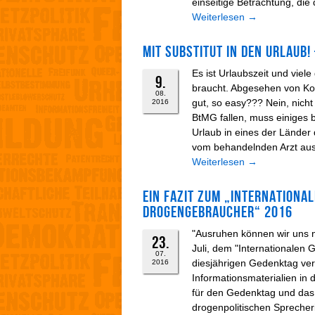
einseitige Betrachtung, die 
Weiterlesen
→
Mit Substitut in den Urlaub!
Es ist Urlaubszeit und viel
9.
braucht. Abgesehen von Kos
08.
gut, so easy??? Nein, nich
2016
BtMG fallen, muss einiges 
Urlaub in eines der Lände
vom behandelnden Arzt ausg
Weiterlesen
→
Ein Fazit zum „Internationa
Drogengebraucher“ 2016
"Ausruhen können wir uns n
23.
Juli, dem "Internationalen
07.
diesjährigen Gedenktag ver
2016
Informationsmaterialien in
für den Gedenktag und das
drogenpolitischen Sprech