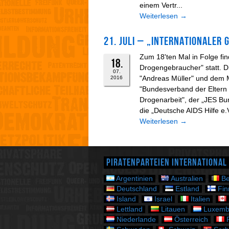
einem Vertr...
Weiterlesen
→
21. Juli – „Internationaler
Zum 18'ten Mal in Folge fin
18.
Drogengebraucher" statt. D
07.
"Andreas Müller" und dem Mo
2016
"Bundesverband der Eltern
Drogenarbeit", der „JES Bu
die „Deutsche AIDS Hilfe e.V
Weiterlesen
→
Piratenparteien International
Argentinien
Australien
Be
Deutschland
Estland
Fin
Island
Israel
Italien
Lettland
Litauen
Luxemb
Niederlande
Österreich
P