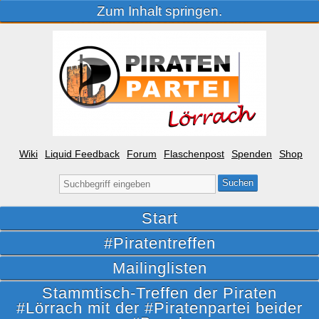
Zum Inhalt springen.
Wiki
Liquid Feedback
Forum
Flaschenpost
Spenden
Shop
Suche
nach:
Start
#Piratentreffen
Mailinglisten
Stammtisch-Treffen der Piraten
#Lörrach mit der #Piratenpartei beider