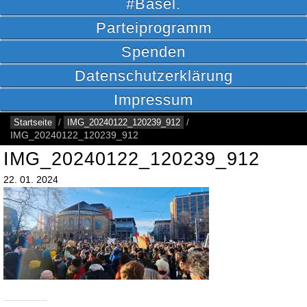
#Basel.
Parteiprogramm
Spenden
Datenschutzerklärung
Impressum
Startseite
/
IMG_20240122_120239_912
/
IMG_20240122_120239_912
IMG_20240122_120239_912
22.
01.
2024