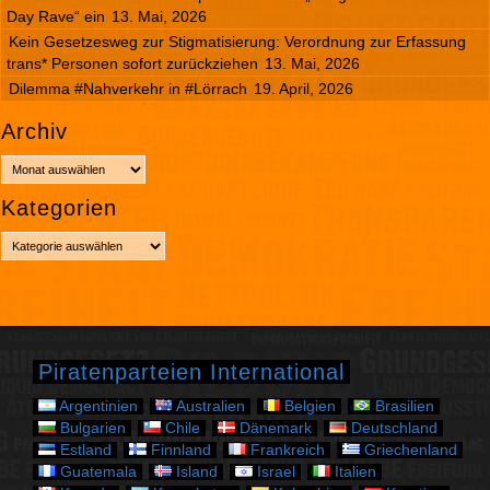
Day Rave“ ein
13. Mai, 2026
Kein Gesetzesweg zur Stigmatisierung: Verordnung zur Erfassung
trans* Personen sofort zurückziehen
13. Mai, 2026
Dilemma #Nahverkehr in #Lörrach
19. April, 2026
Archiv
A
r
Kategorien
c
h
K
i
a
v
t
e
g
o
r
Piratenparteien International
i
e
Argentinien
Australien
Belgien
Brasilien
n
Bulgarien
Chile
Dänemark
Deutschland
Estland
Finnland
Frankreich
Griechenland
Guatemala
Island
Israel
Italien