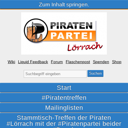
Zum Inhalt springen.
Wiki
Liquid Feedback
Forum
Flaschenpost
Spenden
Shop
Suche
nach:
Start
#Piratentreffen
Mailinglisten
Stammtisch-Treffen der Piraten
#Lörrach mit der #Piratenpartei beider