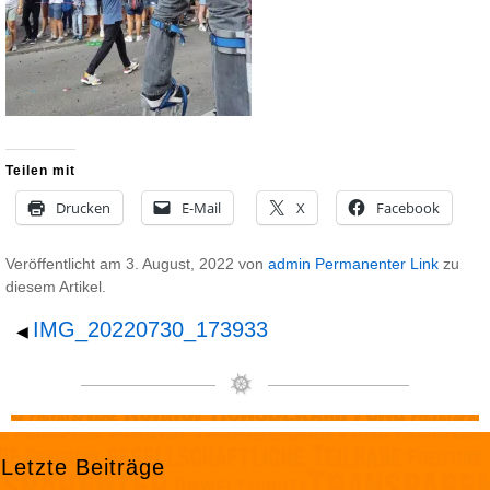
Teilen mit
Drucken
E-Mail
X
Facebook
Veröffentlicht am
3. August, 2022
von
admin
Permanenter Link
zu
diesem Artikel.
IMG_20220730_173933
◀
Letzte Beiträge