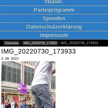
#Basel.
Parteiprogramm
Spenden
Datenschutzerklärung
Impressum
Startseite
/
IMG_20220730_173933
/
IMG_20220730_173933
IMG_20220730_173933
3.
08.
2022