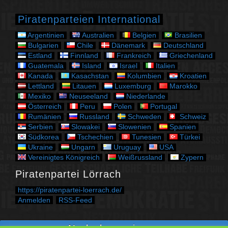
o
r
Piratenparteien International
i
e
Argentinien
Australien
Belgien
Brasilien
n
Bulgarien
Chile
Dänemark
Deutschland
Estland
Finnland
Frankreich
Griechenland
Guatemala
Island
Israel
Italien
Kanada
Kasachstan
Kolumbien
Kroatien
Lettland
Litauen
Luxemburg
Marokko
Mexiko
Neuseeland
Niederlande
Österreich
Peru
Polen
Portugal
Rumänien
Russland
Schweden
Schweiz
Serbien
Slowakei
Slowenien
Spanien
Südkorea
Tschechien
Tunesien
Türkei
Ukraine
Ungarn
Uruguay
USA
Vereinigtes Königreich
Weißrussland
Zypern
Piratenpartei Lörrach
https://piratenpartei-loerrach.de/
Anmelden
RSS-Feed