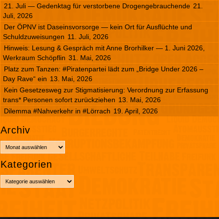
21. Juli — Gedenktag für verstorbene Drogengebrauchende
21.
Juli, 2026
Der ÖPNV ist Daseinsvorsorge — kein Ort für Ausflüchte und
Schuldzuweisungen
11. Juli, 2026
Hinweis: Lesung & Gespräch mit Anne Brorhilker — 1. Juni 2026,
Werkraum Schöpflin
31. Mai, 2026
Platz zum Tanzen: #Piratenpartei lädt zum „Bridge Under 2026 –
Day Rave“ ein
13. Mai, 2026
Kein Gesetzesweg zur Stigmatisierung: Verordnung zur Erfassung
trans* Personen sofort zurückziehen
13. Mai, 2026
Dilemma #Nahverkehr in #Lörrach
19. April, 2026
Archiv
A
r
Kategorien
c
h
K
i
a
v
t
e
g