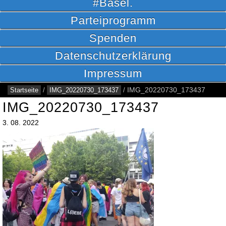
#Basel.
Parteiprogramm
Spenden
Datenschutzerklärung
Impressum
Startseite
/
IMG_20220730_173437
/
IMG_20220730_173437
IMG_20220730_173437
3.
08.
2022