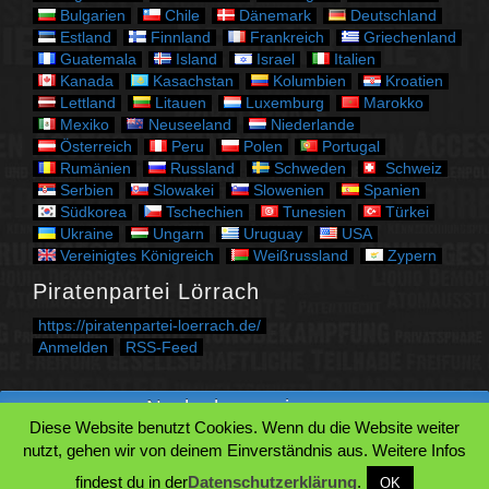
n
Bulgarien
Chile
Dänemark
Deutschland
Estland
Finnland
Frankreich
Griechenland
Guatemala
Island
Israel
Italien
Kanada
Kasachstan
Kolumbien
Kroatien
Lettland
Litauen
Luxemburg
Marokko
Mexiko
Neuseeland
Niederlande
Österreich
Peru
Polen
Portugal
Rumänien
Russland
Schweden
Schweiz
Serbien
Slowakei
Slowenien
Spanien
Südkorea
Tschechien
Tunesien
Türkei
Ukraine
Ungarn
Uruguay
USA
Vereinigtes Königreich
Weißrussland
Zypern
Piratenpartei Lörrach
https://piratenpartei-loerrach.de/
Anmelden
RSS-Feed
Nach oben springen.
Diese Website benutzt Cookies. Wenn du die Website weiter
Zum Beginn des Inhaltes springen.
nutzt, gehen wir von deinem Einverständnis aus. Weitere Infos
Zur Suche springen.
findest du in der
Datenschutzerklärung
.
OK