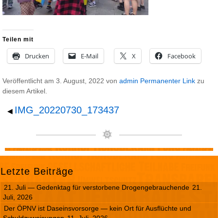
Teilen mit
Drucken
E-Mail
X
Facebook
Veröffentlicht am
3. August, 2022
von
admin
Permanenter Link
zu
diesem Artikel.
IMG_20220730_173437
◀
Letzte Beiträge
21. Juli — Gedenktag für verstorbene Drogengebrauchende
21.
Juli, 2026
Der ÖPNV ist Daseinsvorsorge — kein Ort für Ausflüchte und
Schuldzuweisungen
11. Juli, 2026