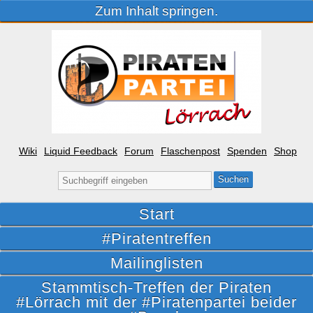
Zum Inhalt springen.
Wiki
Liquid Feedback
Forum
Flaschenpost
Spenden
Shop
Suche
nach:
Start
#Piratentreffen
Mailinglisten
Stammtisch-Treffen der Piraten
#Lörrach mit der #Piratenpartei beider