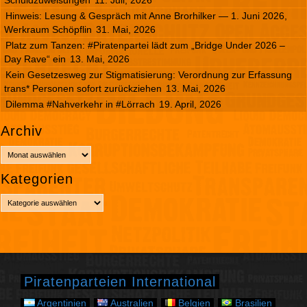
Hinweis: Lesung & Gespräch mit Anne Brorhilker — 1. Juni 2026,
Werkraum Schöpflin
31. Mai, 2026
Platz zum Tanzen: #Piratenpartei lädt zum „Bridge Under 2026 –
Day Rave“ ein
13. Mai, 2026
Kein Gesetzesweg zur Stigmatisierung: Verordnung zur Erfassung
trans* Personen sofort zurückziehen
13. Mai, 2026
Dilemma #Nahverkehr in #Lörrach
19. April, 2026
Archiv
A
r
Kategorien
c
h
K
i
a
v
t
e
g
o
r
Piratenparteien International
i
e
Argentinien
Australien
Belgien
Brasilien