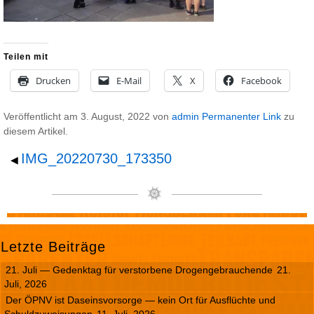
Teilen mit
Drucken
E-Mail
X
Facebook
Veröffentlicht am
3. August, 2022
von
admin
Permanenter Link
zu
diesem Artikel.
IMG_20220730_173350
◀
Letzte Beiträge
21. Juli — Gedenktag für verstorbene Drogengebrauchende
21.
Juli, 2026
Der ÖPNV ist Daseinsvorsorge — kein Ort für Ausflüchte und
Schuldzuweisungen
11. Juli, 2026