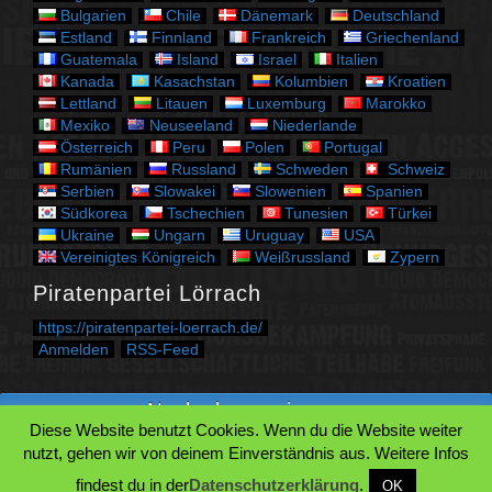
n
Bulgarien
Chile
Dänemark
Deutschland
Estland
Finnland
Frankreich
Griechenland
Guatemala
Island
Israel
Italien
Kanada
Kasachstan
Kolumbien
Kroatien
Lettland
Litauen
Luxemburg
Marokko
Mexiko
Neuseeland
Niederlande
Österreich
Peru
Polen
Portugal
Rumänien
Russland
Schweden
Schweiz
Serbien
Slowakei
Slowenien
Spanien
Südkorea
Tschechien
Tunesien
Türkei
Ukraine
Ungarn
Uruguay
USA
Vereinigtes Königreich
Weißrussland
Zypern
Piratenpartei Lörrach
https://piratenpartei-loerrach.de/
Anmelden
RSS-Feed
Nach oben springen.
Diese Website benutzt Cookies. Wenn du die Website weiter
Zum Beginn des Inhaltes springen.
nutzt, gehen wir von deinem Einverständnis aus. Weitere Infos
Zur Suche springen.
findest du in der
Datenschutzerklärung
.
OK