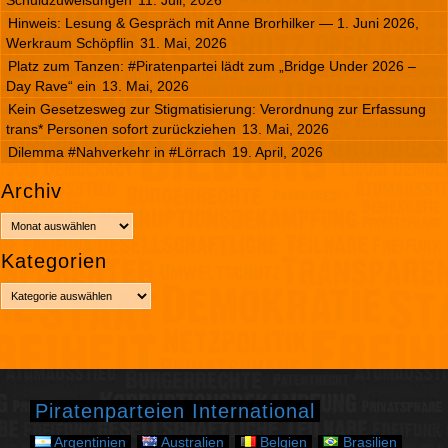
Hinweis: Lesung & Gespräch mit Anne Brorhilker — 1. Juni 2026,
Werkraum Schöpflin
31. Mai, 2026
Platz zum Tanzen: #Piratenpartei lädt zum „Bridge Under 2026 –
Day Rave“ ein
13. Mai, 2026
Kein Gesetzesweg zur Stigmatisierung: Verordnung zur Erfassung
trans* Personen sofort zurückziehen
13. Mai, 2026
Dilemma #Nahverkehr in #Lörrach
19. April, 2026
Archiv
A
r
Kategorien
c
h
K
i
a
v
t
e
g
o
r
Piratenparteien International
i
e
Argentinien
Australien
Belgien
Brasilien