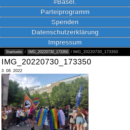
#Basel.
Parteiprogramm
Spenden
Datenschutzerklärung
Impressum
Startseite
/
IMG_20220730_173350
/
IMG_20220730_173350
IMG_20220730_173350
3.
08.
2022