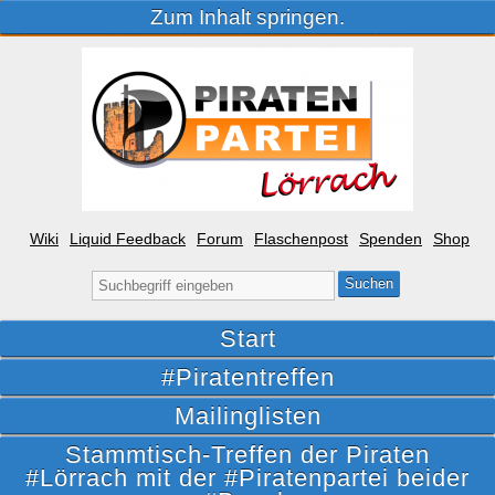
Zum Inhalt springen.
Wiki
Liquid Feedback
Forum
Flaschenpost
Spenden
Shop
Suche
nach:
Start
#Piratentreffen
Mailinglisten
Stammtisch-Treffen der Piraten
#Lörrach mit der #Piratenpartei beider