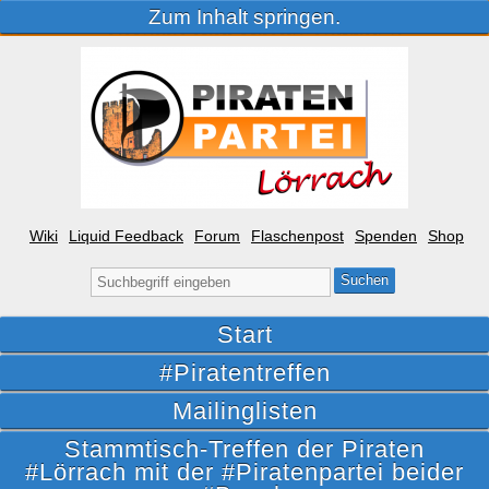
Zum Inhalt springen.
Wiki
Liquid Feedback
Forum
Flaschenpost
Spenden
Shop
Suche
nach:
Start
#Piratentreffen
Mailinglisten
Stammtisch-Treffen der Piraten
#Lörrach mit der #Piratenpartei beider