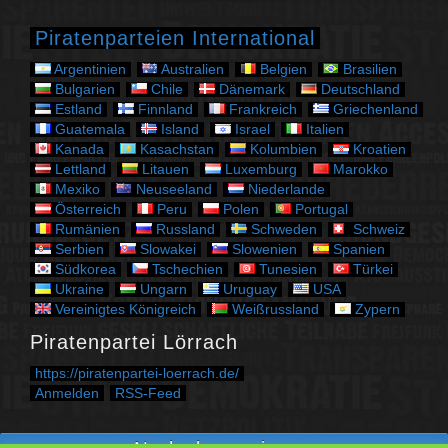
o
r
Piratenparteien International
i
e
Argentinien
Australien
Belgien
Brasilien
n
Bulgarien
Chile
Dänemark
Deutschland
Estland
Finnland
Frankreich
Griechenland
Guatemala
Island
Israel
Italien
Kanada
Kasachstan
Kolumbien
Kroatien
Lettland
Litauen
Luxemburg
Marokko
Mexiko
Neuseeland
Niederlande
Österreich
Peru
Polen
Portugal
Rumänien
Russland
Schweden
Schweiz
Serbien
Slowakei
Slowenien
Spanien
Südkorea
Tschechien
Tunesien
Türkei
Ukraine
Ungarn
Uruguay
USA
Vereinigtes Königreich
Weißrussland
Zypern
Piratenpartei Lörrach
https://piratenpartei-loerrach.de/
Anmelden
RSS-Feed