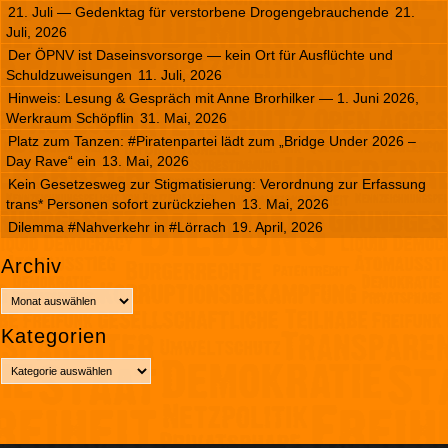
21. Juli — Gedenktag für verstorbene Drogengebrauchende
21.
Juli, 2026
Der ÖPNV ist Daseinsvorsorge — kein Ort für Ausflüchte und
Schuldzuweisungen
11. Juli, 2026
Hinweis: Lesung & Gespräch mit Anne Brorhilker — 1. Juni 2026,
Werkraum Schöpflin
31. Mai, 2026
Platz zum Tanzen: #Piratenpartei lädt zum „Bridge Under 2026 –
Day Rave“ ein
13. Mai, 2026
Kein Gesetzesweg zur Stigmatisierung: Verordnung zur Erfassung
trans* Personen sofort zurückziehen
13. Mai, 2026
Dilemma #Nahverkehr in #Lörrach
19. April, 2026
Archiv
A
r
Kategorien
c
h
K
i
a
v
t
e
g