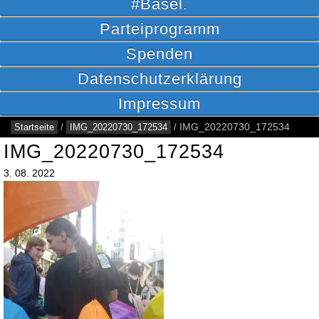
#Basel.
Parteiprogramm
Spenden
Datenschutzerklärung
Impressum
Startseite
/
IMG_20220730_172534
/
IMG_20220730_172534
IMG_20220730_172534
3.
08.
2022