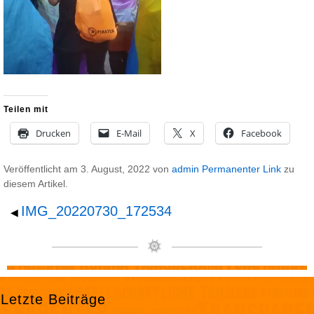
Teilen mit
Drucken
E-Mail
X
Facebook
Veröffentlicht am
3. August, 2022
von
admin
Permanenter Link
zu
diesem Artikel.
IMG_20220730_172534
◀
Letzte Beiträge