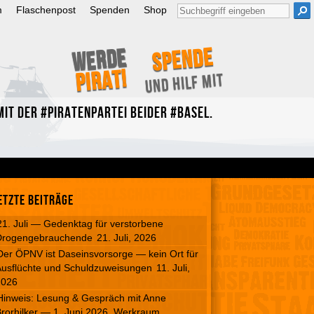
Suche
m
Flaschenpost
Spenden
Shop
nach:
Spende
Werde
Pirat!
und hilf mit
it der #Piratenpartei beider #Basel.
etzte Beiträge
21. Juli — Gedenktag für verstorbene
Drogengebrauchende
21. Juli, 2026
Der ÖPNV ist Daseinsvorsorge — kein Ort für
usflüchte und Schuldzuweisungen
11. Juli,
2026
Hinweis: Lesung & Gespräch mit Anne
rorhilker — 1. Juni 2026, Werkraum