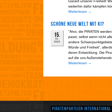
Garant unserer Freiheit! Wi
weiterhin dafür kämpfen kön
Weiterlesen
→
Schöne neue Welt mit KI?
"Ahoi, die PIRATEN werden v
15.
passt, selbst wenn nicht all
01.
andere Schwerpunktgebiete
2023
Würde und Freiheit“, allerd
deren Entwicklung. Die Pirat
auf die uns Außenstehende z
Weiterlesen
→
Piratenparteien International