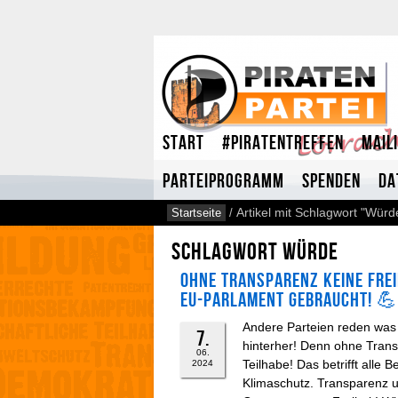
Start
#Piratentreffen
Mail
Parteiprogramm
Spenden
Da
Startseite
/
Artikel mit Schlagwort "Würd
Schlagwort Würde
Ohne Transparenz keine Frei
EU-Parlament gebraucht! 💪
Andere Parteien reden was
7.
hinterher! Denn ohne Trans
06.
Teilhabe! Das betrifft all
2024
Klimaschutz. Transparenz u