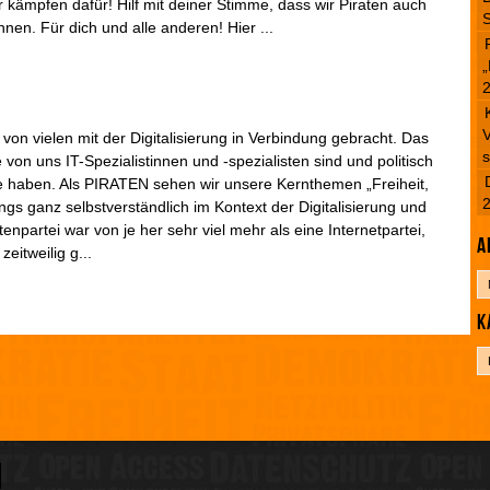
r kämpfen dafür! Hilf mit deiner Stimme, dass wir Piraten auch
S
nen. Für dich und alle anderen! Hier ...
„
V
on vielen mit der Digitalisierung in Verbindung gebracht. Das
s
e von uns IT-Spezialistinnen und -spezialisten sind und politisch
 haben. Als PIRATEN sehen wir unsere Kernthemen „Freiheit,
ings ganz selbstverständlich im Kontext der Digitalisierung und
enpartei war von je her sehr viel mehr als eine Internetpartei,
A
eitweilig g...
A
r
K
c
h
K
i
a
v
t
e
g
o
r