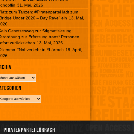
chöpflin
31. Mai, 2026
Platz zum Tanzen: #Piratenpartei lädt zum
Bridge Under 2026 – Day Rave“ ein
13. Mai,
2026
Kein Gesetzesweg zur Stigmatisierung:
erordnung zur Erfassung trans* Personen
ofort zurückziehen
13. Mai, 2026
Dilemma #Nahverkehr in #Lörrach
19. April,
2026
rchiv
ategorien
Piratenpartei Lörrach