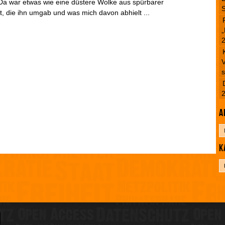
Da war etwas wie eine düstere Wolke aus spürbarer
S
t, die ihn umgab und was mich davon abhielt ...
„
V
s
A
A
r
K
c
h
K
i
a
v
t
e
g
o
r