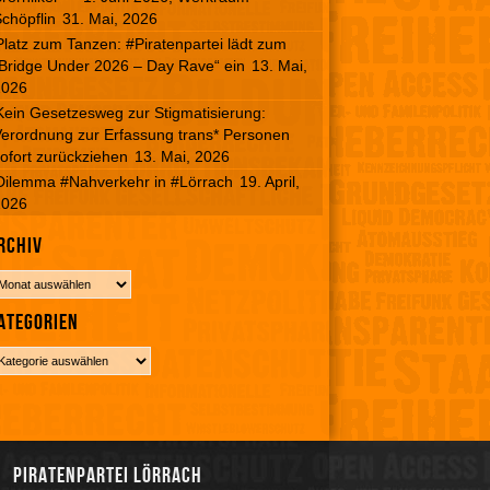
chöpflin
31. Mai, 2026
Platz zum Tanzen: #Piratenpartei lädt zum
Bridge Under 2026 – Day Rave“ ein
13. Mai,
2026
Kein Gesetzesweg zur Stigmatisierung:
erordnung zur Erfassung trans* Personen
ofort zurückziehen
13. Mai, 2026
Dilemma #Nahverkehr in #Lörrach
19. April,
2026
rchiv
ategorien
Piratenpartei Lörrach