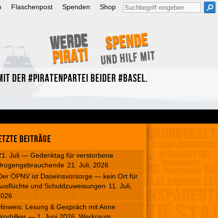
Suche
m
Flaschenpost
Spenden
Shop
nach:
Spende
Werde
Pirat!
und hilf mit
it der #Piratenpartei beider #Basel.
etzte Beiträge
21. Juli — Gedenktag für verstorbene
Drogengebrauchende
21. Juli, 2026
Der ÖPNV ist Daseinsvorsorge — kein Ort für
usflüchte und Schuldzuweisungen
11. Juli,
2026
Hinweis: Lesung & Gespräch mit Anne
rorhilker — 1. Juni 2026, Werkraum