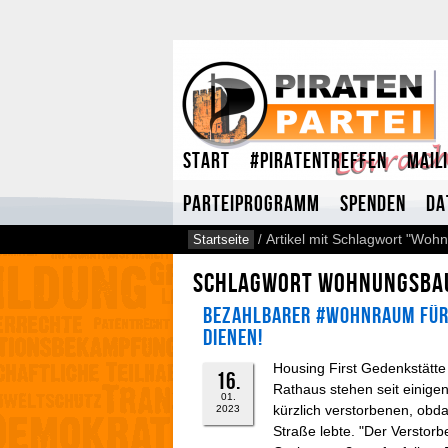
Start
#Piratentreffen
Mail
Parteiprogramm
Spenden
Da
Startseite
/
Artikel mit Schlagwort "Woh
Schlagwort Wohnungsba
Bezahlbarer #Wohnraum fü
dienen!
Housing First Gedenkstätt
16.
Rathaus stehen seit einige
01.
kürzlich verstorbenen, obda
2023
Straße lebte. "Der Verstorb