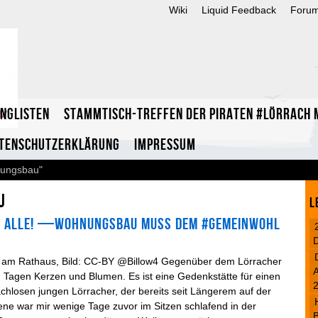
Wiki
Liquid Feedback
Foru
inglisten
Stammtisch-Treffen der Piraten #Lörrach m
tenschutzerklärung
Impressum
nungsbau"
u
L
r alle! —Wohnungsbau muss dem #Gemeinwohl
e am Rathaus, Bild: CC-BY @Billow4 Gegenüber dem Lörracher
A
n Tagen Kerzen und Blumen. Es ist eine Gedenkstätte für einen
chlosen jungen Lörracher, der bereits seit Längerem auf der
ene war mir wenige Tage zuvor im Sitzen schlafend in der
B