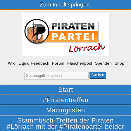
Zum Inhalt springen.
Wiki
Liquid Feedback
Forum
Flaschenpost
Spenden
Shop
Suche
nach:
Start
#Piratentreffen
Mailinglisten
Stammtisch-Treffen der Piraten
#Lörrach mit der #Piratenpartei beider