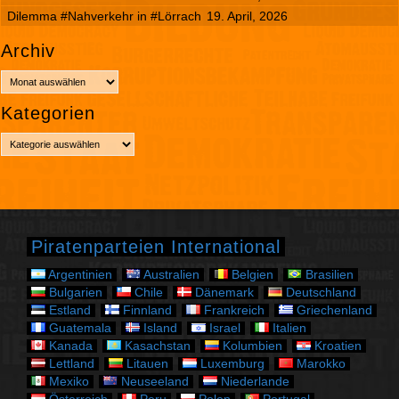
Dilemma #Nahverkehr in #Lörrach
19. April, 2026
Archiv
A
r
Kategorien
c
h
K
i
a
v
t
e
g
o
r
Piratenparteien International
i
e
Argentinien
Australien
Belgien
Brasilien
n
Bulgarien
Chile
Dänemark
Deutschland
Estland
Finnland
Frankreich
Griechenland
Guatemala
Island
Israel
Italien
Kanada
Kasachstan
Kolumbien
Kroatien
Lettland
Litauen
Luxemburg
Marokko
Mexiko
Neuseeland
Niederlande