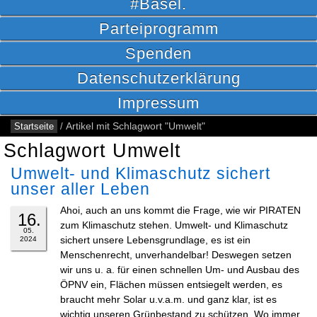
#Basel.
Parteiprogramm
Spenden
Datenschutzerklärung
Impressum
Startseite
/
Artikel mit Schlagwort "Umwelt"
Schlagwort Umwelt
Umwelt- und Klimaschutz sichert
unser aller Leben
Ahoi, auch an uns kommt die Frage, wie wir PIRATEN
16.
zum Klimaschutz stehen. Umwelt- und Klimaschutz
05.
sichert unsere Lebensgrundlage, es ist ein
2024
Menschenrecht, unverhandelbar! Deswegen setzen
wir uns u. a. für einen schnellen Um- und Ausbau des
ÖPNV ein, Flächen müssen entsiegelt werden, es
braucht mehr Solar u.v.a.m. und ganz klar, ist es
wichtig unseren Grünbestand zu schützen. Wo immer