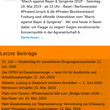
"March against Bayer & Syngenta 2019" - Samstag -
18. Mai 2019 - ab 13 Uhr - Basel / Barfüsserplatz
#PiratenLörrach & die #Piraten Bezirksverband
Freiburg sind offizielle Unterstützer vom "March
against Bayer & Syngenta" - Wir sind heute in Basel
dabei, um Flagge zu zeigen! Gegen zerstörerische
Konzernpolitik in der Agrarwirtschaft & ...
Weiterlesen
→
Letzte Beiträge
21. Juli — Gedenktag für verstorbene Drogengebrauchende
21.
Juli, 2026
Der ÖPNV ist Daseinsvorsorge — kein Ort für Ausflüchte und
Schuldzuweisungen
11. Juli, 2026
Hinweis: Lesung & Gespräch mit Anne Brorhilker — 1. Juni 2026,
Werkraum Schöpflin
31. Mai, 2026
Platz zum Tanzen: #Piratenpartei lädt zum „Bridge Under 2026 –
Day Rave“ ein
13. Mai, 2026
Kein Gesetzesweg zur Stigmatisierung: Verordnung zur Erfassung
trans* Personen sofort zurückziehen
13. Mai, 2026