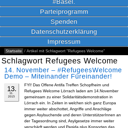
#Basel.
Parteiprogramm
Spenden
Datenschutzerklärung
Impressum
Startseite
/
Artikel mit Schlagwort "Refugees Welcome"
Schlagwort Refugees Welcome
14. November – #RefugeesWelcome
Demo – Miteinander Füreinander!
FYI! Das Offene Antifa Treffen Schopfheim und
13.
Refugees Welcome Lörrach laden am 14.November
11.
gemeinsam zu einer Solidaritätsdemonstration in
2015
Lörrach ein. In Zeiten in welchen sich ganz Europa
immer weiter abschottet, Angriffe und Anschläge
gegen Asylsuchende und deren UnterstützerInnen an
der Tagesordnung sind, Asylgesetze immer weiter
verschärft werden und Pegida plus Konsorten das