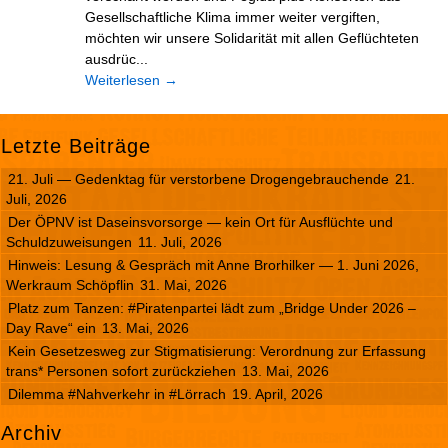
Gesellschaftliche Klima immer weiter vergiften,
möchten wir unsere Solidarität mit allen Geflüchteten
ausdrüc...
Weiterlesen
→
Letzte Beiträge
21. Juli — Gedenktag für verstorbene Drogengebrauchende
21.
Juli, 2026
Der ÖPNV ist Daseinsvorsorge — kein Ort für Ausflüchte und
Schuldzuweisungen
11. Juli, 2026
Hinweis: Lesung & Gespräch mit Anne Brorhilker — 1. Juni 2026,
Werkraum Schöpflin
31. Mai, 2026
Platz zum Tanzen: #Piratenpartei lädt zum „Bridge Under 2026 –
Day Rave“ ein
13. Mai, 2026
Kein Gesetzesweg zur Stigmatisierung: Verordnung zur Erfassung
trans* Personen sofort zurückziehen
13. Mai, 2026
Dilemma #Nahverkehr in #Lörrach
19. April, 2026
Archiv