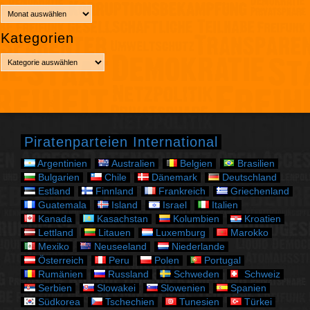
A
r
Kategorien
c
h
K
i
a
v
t
e
g
o
r
Piratenparteien International
i
e
Argentinien
Australien
Belgien
Brasilien
n
Bulgarien
Chile
Dänemark
Deutschland
Estland
Finnland
Frankreich
Griechenland
Guatemala
Island
Israel
Italien
Kanada
Kasachstan
Kolumbien
Kroatien
Lettland
Litauen
Luxemburg
Marokko
Mexiko
Neuseeland
Niederlande
Österreich
Peru
Polen
Portugal
Rumänien
Russland
Schweden
Schweiz
Serbien
Slowakei
Slowenien
Spanien
Südkorea
Tschechien
Tunesien
Türkei