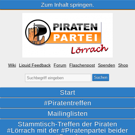
Zum Inhalt springen.
Wiki
Liquid Feedback
Forum
Flaschenpost
Spenden
Shop
Suche
nach:
Start
#Piratentreffen
Mailinglisten
Stammtisch-Treffen der Piraten
#Lörrach mit der #Piratenpartei beider