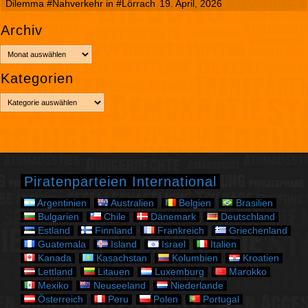
Dilemma #Nahverkehr in #Lörrach
19. April, 2026
Archiv
A
r
Kategorien
c
h
K
i
a
v
t
e
g
o
r
Piratenparteien International
i
e
Argentinien
Australien
Belgien
Brasilien
n
Bulgarien
Chile
Dänemark
Deutschland
Estland
Finnland
Frankreich
Griechenland
Guatemala
Island
Israel
Italien
Kanada
Kasachstan
Kolumbien
Kroatien
Lettland
Litauen
Luxemburg
Marokko
Mexiko
Neuseeland
Niederlande
Österreich
Peru
Polen
Portugal