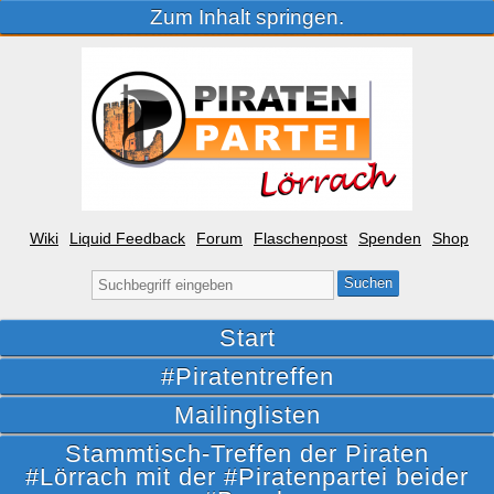
Zum Inhalt springen.
Wiki
Liquid Feedback
Forum
Flaschenpost
Spenden
Shop
Suche
nach:
Start
#Piratentreffen
Mailinglisten
Stammtisch-Treffen der Piraten
#Lörrach mit der #Piratenpartei beider