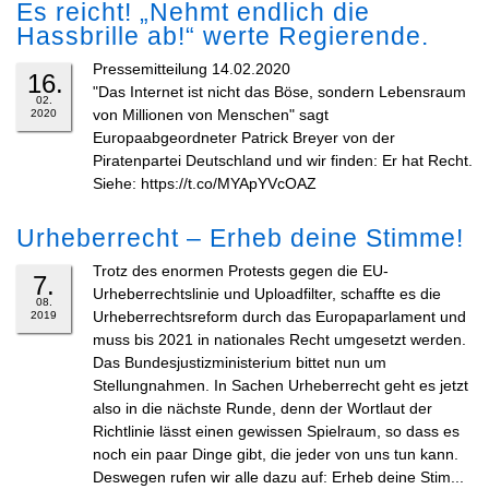
Es reicht! „Nehmt endlich die
Hassbrille ab!“ werte Regierende.
Pressemitteilung 14.02.2020
16.
"Das Internet ist nicht das Böse, sondern Lebensraum
02.
von Millionen von Menschen" sagt
2020
Europaabgeordneter Patrick Breyer von der
Piratenpartei Deutschland und wir finden: Er hat Recht.
Siehe: https://t.co/MYApYVcOAZ
Urheberrecht – Erheb deine Stimme!
Trotz des enormen Protests gegen die EU-
7.
Urheberrechtslinie und Uploadfilter, schaffte es die
08.
Urheberrechtsreform durch das Europaparlament und
2019
muss bis 2021 in nationales Recht umgesetzt werden.
Das Bundesjustizministerium bittet nun um
Stellungnahmen. In Sachen Urheberrecht geht es jetzt
also in die nächste Runde, denn der Wortlaut der
Richtlinie lässt einen gewissen Spielraum, so dass es
noch ein paar Dinge gibt, die jeder von uns tun kann.
Deswegen rufen wir alle dazu auf: Erheb deine Stim...