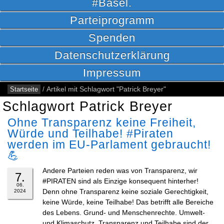
#Basel.
Parteiprogramm
Spenden
Datenschutzerklärung
Impressum
Startseite
/
Artikel mit Schlagwort "Patrick Breyer"
Schlagwort Patrick Breyer
Ohne Transparenz keine Freiheit,
Würde und Teilhabe! #Piraten
werden im EU-Parlament gebraucht!
💪
Andere Parteien reden was von Transparenz, wir
7.
#PIRATEN sind als Einzige konsequent hinterher!
06.
Denn ohne Transparenz keine soziale Gerechtigkeit,
2024
keine Würde, keine Teilhabe! Das betrifft alle Bereiche
des Lebens. Grund- und Menschenrechte. Umwelt-
und Klimaschutz. Transparenz und Teilhabe sind der