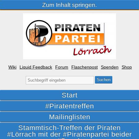
Zum Inhalt springen.
Wiki
Liquid Feedback
Forum
Flaschenpost
Spenden
Shop
Suche
nach:
Start
#Piratentreffen
Mailinglisten
Stammtisch-Treffen der Piraten
#Lörrach mit der #Piratenpartei beider