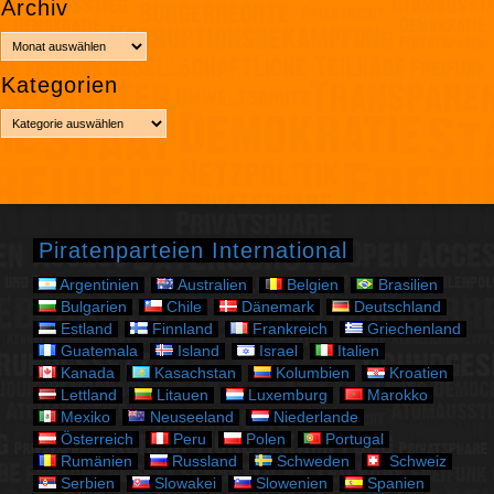
Archiv
A
r
Kategorien
c
h
K
i
a
v
t
e
g
o
r
Piratenparteien International
i
e
Argentinien
Australien
Belgien
Brasilien
n
Bulgarien
Chile
Dänemark
Deutschland
Estland
Finnland
Frankreich
Griechenland
Guatemala
Island
Israel
Italien
Kanada
Kasachstan
Kolumbien
Kroatien
Lettland
Litauen
Luxemburg
Marokko
Mexiko
Neuseeland
Niederlande
Österreich
Peru
Polen
Portugal
Rumänien
Russland
Schweden
Schweiz
Serbien
Slowakei
Slowenien
Spanien