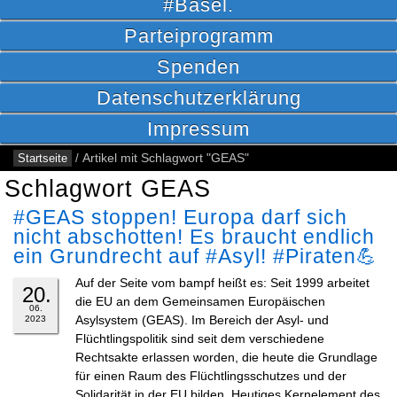
#Basel.
Parteiprogramm
Spenden
Datenschutzerklärung
Impressum
Startseite
/
Artikel mit Schlagwort "GEAS"
Schlagwort GEAS
#GEAS stoppen! Europa darf sich
nicht abschotten! Es braucht endlich
ein Grundrecht auf #Asyl! #Piraten💪
Auf der Seite vom bampf heißt es: Seit 1999 arbeitet
20.
die EU an dem Gemeinsamen Europäischen
06.
Asylsystem (GEAS). Im Bereich der Asyl- und
2023
Flüchtlingspolitik sind seit dem verschiedene
Rechtsakte erlassen worden, die heute die Grundlage
für einen Raum des Flüchtlingsschutzes und der
Solidarität in der EU bilden. Heutiges Kernelement des