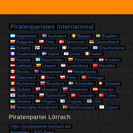
t
e
g
o
r
Piratenparteien International
i
e
Argentinien
Australien
Belgien
Brasilien
n
Bulgarien
Chile
Dänemark
Deutschland
Estland
Finnland
Frankreich
Griechenland
Guatemala
Island
Israel
Italien
Kanada
Kasachstan
Kolumbien
Kroatien
Lettland
Litauen
Luxemburg
Marokko
Mexiko
Neuseeland
Niederlande
Österreich
Peru
Polen
Portugal
Rumänien
Russland
Schweden
Schweiz
Serbien
Slowakei
Slowenien
Spanien
Südkorea
Tschechien
Tunesien
Türkei
Ukraine
Ungarn
Uruguay
USA
Vereinigtes Königreich
Weißrussland
Zypern
Piratenpartei Lörrach
https://piratenpartei-loerrach.de/
Anmelden
RSS-Feed