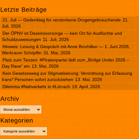
Letzte Beiträge
21. Juli — Gedenktag für verstorbene Drogengebrauchende
21.
Juli, 2026
Der ÖPNV ist Daseinsvorsorge — kein Ort für Ausflüchte und
Schuldzuweisungen
11. Juli, 2026
Hinweis: Lesung & Gespräch mit Anne Brorhilker — 1. Juni 2026,
Werkraum Schöpflin
31. Mai, 2026
Platz zum Tanzen: #Piratenpartei lädt zum „Bridge Under 2026 –
Day Rave“ ein
13. Mai, 2026
Kein Gesetzesweg zur Stigmatisierung: Verordnung zur Erfassung
trans* Personen sofort zurückziehen
13. Mai, 2026
Dilemma #Nahverkehr in #Lörrach
19. April, 2026
Archiv
A
r
Kategorien
c
h
K
i
a
v