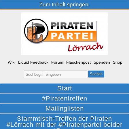
Zum Inhalt springen.
Wiki
Liquid Feedback
Forum
Flaschenpost
Spenden
Shop
Suche
nach:
Start
#Piratentreffen
Mailinglisten
Stammtisch-Treffen der Piraten
#Lörrach mit der #Piratenpartei beider