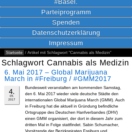
#Basel.
Parteiprogramm
Spenden
Datenschutzerklärung
Impressum
Startseite
/
Artikel mit Schlagwort "Cannabis als Medizin"
Schlagwort Cannabis als Medizin
6. Mai 2017 – Global Marijuana
March in #Freiburg / #GMM2017
Bundesweit veranstalten am kommenden Samstag,
4.
den 6. Mai 2017 wieder viele deutsche Städte den
05.
internationalen Global Marijuana March (GMM). Auch
2017
in Freiburg hat die aktuell in Gründung befindliche
Ortsgruppe des Deutschen Hanfverbandes (DHV)
einen GMM organisiert, der dort in diesem Jahr zum
dritten Mal in Folge stattfindet. Sabin Schumacher,
Vorsitzende der Bezirkspiraten Freiburg und