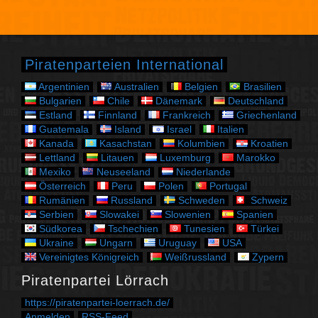
t
e
g
o
r
Piratenparteien International
i
e
Argentinien
Australien
Belgien
Brasilien
n
Bulgarien
Chile
Dänemark
Deutschland
Estland
Finnland
Frankreich
Griechenland
Guatemala
Island
Israel
Italien
Kanada
Kasachstan
Kolumbien
Kroatien
Lettland
Litauen
Luxemburg
Marokko
Mexiko
Neuseeland
Niederlande
Österreich
Peru
Polen
Portugal
Rumänien
Russland
Schweden
Schweiz
Serbien
Slowakei
Slowenien
Spanien
Südkorea
Tschechien
Tunesien
Türkei
Ukraine
Ungarn
Uruguay
USA
Vereinigtes Königreich
Weißrussland
Zypern
Piratenpartei Lörrach
https://piratenpartei-loerrach.de/
Anmelden
RSS-Feed