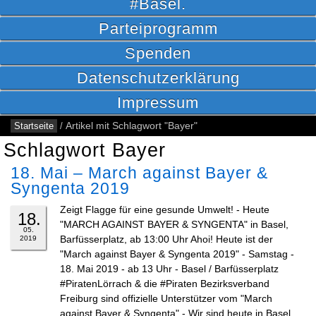
#Basel.
Parteiprogramm
Spenden
Datenschutzerklärung
Impressum
Startseite
/
Artikel mit Schlagwort "Bayer"
Schlagwort Bayer
18. Mai – March against Bayer &
Syngenta 2019
Zeigt Flagge für eine gesunde Umwelt! - Heute
18.
"MARCH AGAINST BAYER & SYNGENTA" in Basel,
05.
Barfüsserplatz, ab 13:00 Uhr Ahoi! Heute ist der
2019
"March against Bayer & Syngenta 2019" - Samstag -
18. Mai 2019 - ab 13 Uhr - Basel / Barfüsserplatz
#PiratenLörrach & die #Piraten Bezirksverband
Freiburg sind offizielle Unterstützer vom "March
against Bayer & Syngenta" - Wir sind heute in Basel