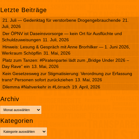
Letzte Beiträge
21. Juli — Gedenktag für verstorbene Drogengebrauchende
21.
Juli, 2026
Der ÖPNV ist Daseinsvorsorge — kein Ort für Ausflüchte und
Schuldzuweisungen
11. Juli, 2026
Hinweis: Lesung & Gespräch mit Anne Brorhilker — 1. Juni 2026,
Werkraum Schöpflin
31. Mai, 2026
Platz zum Tanzen: #Piratenpartei lädt zum „Bridge Under 2026 –
Day Rave“ ein
13. Mai, 2026
Kein Gesetzesweg zur Stigmatisierung: Verordnung zur Erfassung
trans* Personen sofort zurückziehen
13. Mai, 2026
Dilemma #Nahverkehr in #Lörrach
19. April, 2026
Archiv
A
r
Kategorien
c
h
K
i
a
v