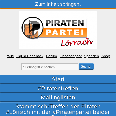
Zum Inhalt springen.
Wiki
Liquid Feedback
Forum
Flaschenpost
Spenden
Shop
Suche
nach:
Start
#Piratentreffen
Mailinglisten
Stammtisch-Treffen der Piraten
#Lörrach mit der #Piratenpartei beider