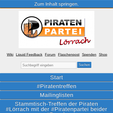
Zum Inhalt springen.
Wiki
Liquid Feedback
Forum
Flaschenpost
Spenden
Shop
Suche
nach:
Start
#Piratentreffen
Mailinglisten
Stammtisch-Treffen der Piraten
#Lörrach mit der #Piratenpartei beider