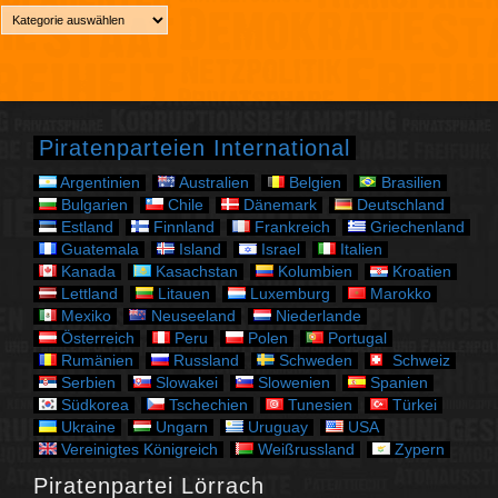
h
K
i
a
v
t
e
g
o
r
Piratenparteien International
i
e
Argentinien
Australien
Belgien
Brasilien
n
Bulgarien
Chile
Dänemark
Deutschland
Estland
Finnland
Frankreich
Griechenland
Guatemala
Island
Israel
Italien
Kanada
Kasachstan
Kolumbien
Kroatien
Lettland
Litauen
Luxemburg
Marokko
Mexiko
Neuseeland
Niederlande
Österreich
Peru
Polen
Portugal
Rumänien
Russland
Schweden
Schweiz
Serbien
Slowakei
Slowenien
Spanien
Südkorea
Tschechien
Tunesien
Türkei
Ukraine
Ungarn
Uruguay
USA
Vereinigtes Königreich
Weißrussland
Zypern
Piratenpartei Lörrach