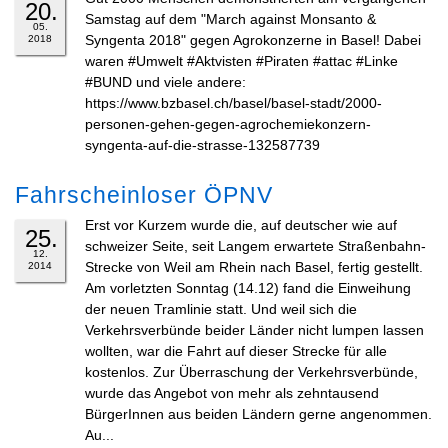
20.
Samstag auf dem "March against Monsanto &
05.
Syngenta 2018" gegen Agrokonzerne in Basel! Dabei
2018
waren #Umwelt #Aktvisten #Piraten #attac #Linke
#BUND und viele andere:
https://www.bzbasel.ch/basel/basel-stadt/2000-
personen-gehen-gegen-agrochemiekonzern-
syngenta-auf-die-strasse-132587739
Fahrscheinloser ÖPNV
Erst vor Kurzem wurde die, auf deutscher wie auf
25.
schweizer Seite, seit Langem erwartete Straßenbahn-
12.
Strecke von Weil am Rhein nach Basel, fertig gestellt.
2014
Am vorletzten Sonntag (14.12) fand die Einweihung
der neuen Tramlinie statt. Und weil sich die
Verkehrsverbünde beider Länder nicht lumpen lassen
wollten, war die Fahrt auf dieser Strecke für alle
kostenlos. Zur Überraschung der Verkehrsverbünde,
wurde das Angebot von mehr als zehntausend
BürgerInnen aus beiden Ländern gerne angenommen.
Au...