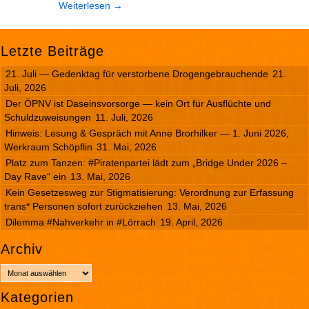
Weiterlesen
→
Letzte Beiträge
21. Juli — Gedenktag für verstorbene Drogengebrauchende
21.
Juli, 2026
Der ÖPNV ist Daseinsvorsorge — kein Ort für Ausflüchte und
Schuldzuweisungen
11. Juli, 2026
Hinweis: Lesung & Gespräch mit Anne Brorhilker — 1. Juni 2026,
Werkraum Schöpflin
31. Mai, 2026
Platz zum Tanzen: #Piratenpartei lädt zum „Bridge Under 2026 –
Day Rave“ ein
13. Mai, 2026
Kein Gesetzesweg zur Stigmatisierung: Verordnung zur Erfassung
trans* Personen sofort zurückziehen
13. Mai, 2026
Dilemma #Nahverkehr in #Lörrach
19. April, 2026
Archiv
A
r
Kategorien
c