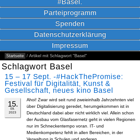
#Basel.
Parteiprogramm
Spenden
Datenschutzerklärung
Impressum
Startseite
/
Artikel mit Schlagwort "Basel"
Schlagwort Basel
15 – 17 Sept. -#HackThePromise:
Festival für Digitalität, Kunst &
Gesellschaft, neues kino Basel
Ahoi! Zwar wird seit rund zweieinhalb Jahrzehnten viel
15.
über Digitalisierung geredet, herumgekommen ist in
09.
Deutschland dabei aber nicht wirklich viel. Allein schon
2023
der Ausbau vom Glasfasernetz geht in vielen Regionen
nur im Schneckentempo voran. IT- und
Medienkompetenz fehlt in allen Bereichen, in der
Verwaltung in Schulen und anderen