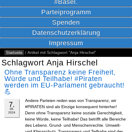
#Basel.
Parteiprogramm
Spenden
Datenschutzerklärung
Impressum
Startseite
/
Artikel mit Schlagwort "Anja Hirschel"
Schlagwort Anja Hirschel
Ohne Transparenz keine Freiheit,
Würde und Teilhabe! #Piraten
werden im EU-Parlament gebraucht!
💪
Andere Parteien reden was von Transparenz, wir
7.
#PIRATEN sind als Einzige konsequent hinterher!
06.
Denn ohne Transparenz keine soziale Gerechtigkeit,
2024
keine Würde, keine Teilhabe! Das betrifft alle Bereiche
des Lebens. Grund- und Menschenrechte. Umwelt-
und Klimaschutz. Transparenz und Teilhabe sind der