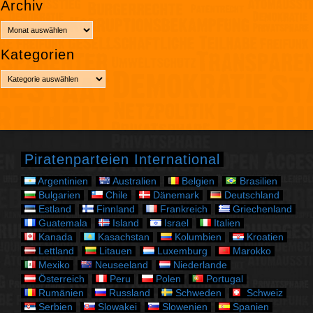
Archiv
A
r
Kategorien
c
h
K
i
a
v
t
e
g
o
r
Piratenparteien International
i
e
Argentinien
Australien
Belgien
Brasilien
n
Bulgarien
Chile
Dänemark
Deutschland
Estland
Finnland
Frankreich
Griechenland
Guatemala
Island
Israel
Italien
Kanada
Kasachstan
Kolumbien
Kroatien
Lettland
Litauen
Luxemburg
Marokko
Mexiko
Neuseeland
Niederlande
Österreich
Peru
Polen
Portugal
Rumänien
Russland
Schweden
Schweiz
Serbien
Slowakei
Slowenien
Spanien