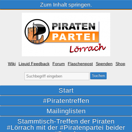
Zum Inhalt springen.
Wiki
Liquid Feedback
Forum
Flaschenpost
Spenden
Shop
Suche
nach:
Start
#Piratentreffen
Mailinglisten
Stammtisch-Treffen der Piraten
#Lörrach mit der #Piratenpartei beider